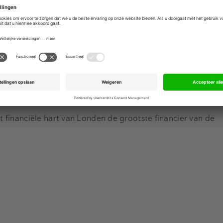
ckers met daarop de tekst "Bij klimaatalarm, sla glas in". 
slagen van de Londense hoofdkantoren van de Britse banken
Advertentie
toor van Standard Chartered nog besmeurd met rode verf b
n door het financiële district in Londen. Ook bij de Britse 
erd.
et financiële hart van Londen de grootste financier van de