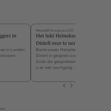
Nieuws
26 augustus 2021
ggers in
Het lukt Heineken maar niet om
Distell over te nemen
ase in Londen
Bierbrouwer Heineken is nog altijd met
tivisten.
Distell in gesprek over een overname.
Sinds die gesprekken in mei uitlekten,
is er wel voortgang…
s
box