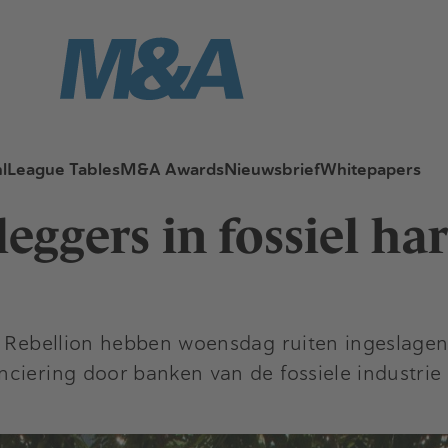
l
League Tables
M&A Awards
Nieuwsbrief
Whitepapers
eggers in fossiel ha
on Rebellion hebben woensdag ruiten ingeslage
nciering door banken van de fossiele industri