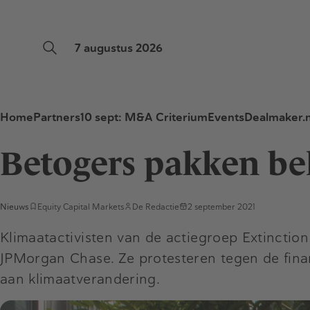
7 augustus 2026
Home
Partners
10 sept: M&A Criterium
Events
Dealmaker.n
Betogers pakken bel
Nieuws
Equity Capital Markets
De Redactie
2 september 2021
Klimaatactivisten van de actiegroep Extincti
JPMorgan Chase. Ze protesteren tegen de fina
aan klimaatverandering.