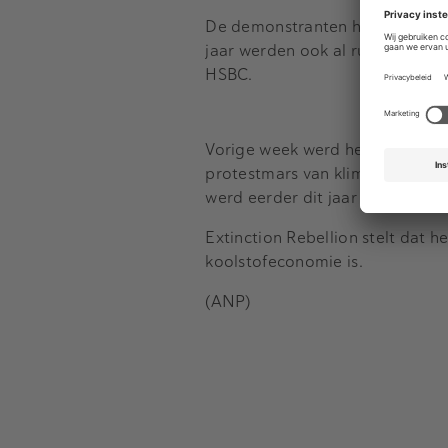
De demonstranten hadden ook sti
jaar werden ook al ruiten inge
HSBC.
Vorige week werd het hoofdkan
protestmars van klimaatactiviste
werd eerder dit jaar geproteste
Extinction Rebellion stelt dat h
koolstofeconomie is.
(ANP)