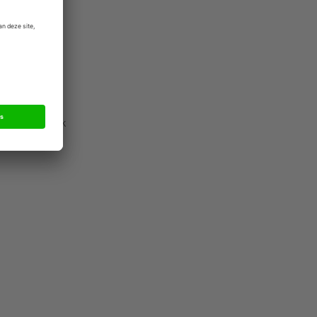
Eerder dit
 Barclays en
ij een
centrale bank