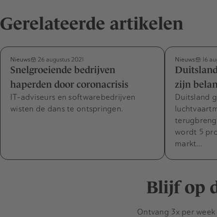
Gerelateerde artikelen
Nieuws
Nieuws
26 augustus 2021
16 au
Snelgroeiende bedrijven
Duitsland
haperden door coronacrisis
zijn bela
IT-adviseurs en softwarebedrijven
Duitsland g
wisten de dans te ontspringen.
luchtvaart
terugbren
wordt 5 pr
markt…
Blijf op
Ontvang 3x per week d