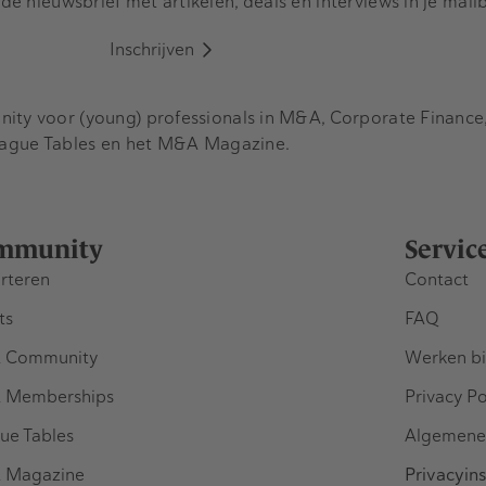
e nieuwsbrief met artikelen, deals en interviews in je mail
Inschrijven
y voor (young) professionals in M&A, Corporate Finance, 
eague Tables en het M&A Magazine.
mmunity
Servic
rteren
Contact
ts
FAQ
 Community
Werken bi
 Memberships
Privacy Po
ue Tables
Algemene
 Magazine
Privacyins