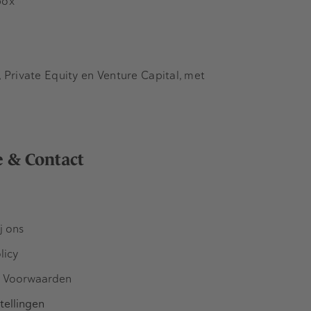
box
Private Equity en Venture Capital, met
e & Contact
j ons
licy
 Voorwaarden
tellingen