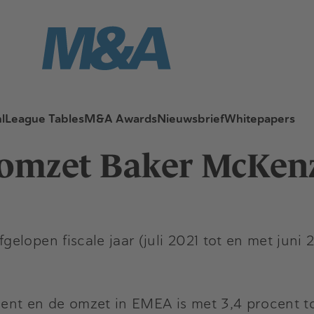
l
League Tables
M&A Awards
Nieuwsbrief
Whitepapers
omzet Baker McKen
elopen fiscale jaar (juli 2021 tot en met juni
cent en de omzet in EMEA is met 3,4 procent 