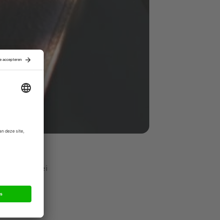
ity en
oed een groei
.