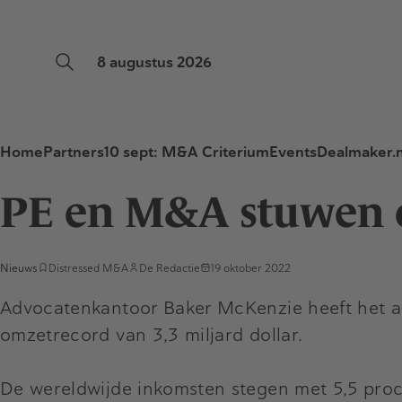
8 augustus 2026
Home
Partners
10 sept: M&A Criterium
Events
Dealmaker.n
PE en M&A stuwen 
Nieuws
Distressed M&A
De Redactie
19 oktober 2022
Advocatenkantoor Baker McKenzie heeft het afg
omzetrecord van 3,3 miljard dollar.
De wereldwijde inkomsten stegen met 5,5 pro