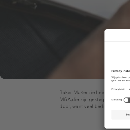
Baker McKenzie heeft de omzetg
M&A,die zijn gestegen met resp
door, want veel bedrijven zijn 