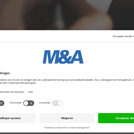
roei vooral te danken aan de praktijkgroepen Private Equ
ectievelijk 25,7 procent en 9,2 procent. Ook maakte vastg
op zoek naar minder, maar kwalitatief betere bedrijfspanden
Advertentie