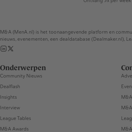
Ontvang 3x per week d
M&A (MenA.nl) is het toonaangevende platform en communit
nieuws, evenementen, een dealdatabase (Dealmaker.nl), L
Onderwerpen
Co
Community Nieuws
Adve
Dealflash
Even
Insights
M&A
Interview
M&A
League Tables
Leag
M&A Awards
M&A