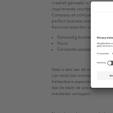
creatief gemaakt in het zoeken
inspirerende voorbeelden. Een van
Company en schrijver van het bo
perfect business model om duu
Kernvoorwaarden voor groei zij
Eenvoudig business model
Focus
Constante aanpassingen in teg
Ikea is een van de meest herke
zijn sinds het ontstaan in de ja
herkenbare aspecten overgebleve
dat de klant de producten zelf i
meubelen verkopen.