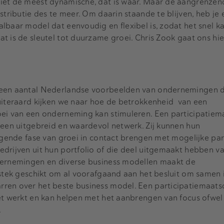
iet de meest dynamische, dat is waar. Maar de aangrenzen
stributie des te meer. Om daarin staande te blijven, heb je
lbaar model dat eenvoudig en flexibel is, zodat het snel k
t is de sleutel tot duurzame groei. Chris Zook gaat ons hie
 een aantal Nederlandse voorbeelden van ondernemingen di
uiteraard kijken we naar hoe de betrokkenheid van een
oei van een onderneming kan stimuleren. Een participatiem
 een uitgebreid en waardevol netwerk. Zij kunnen hun
olgende fase van groei in contact brengen met mogelijke par
drijven uit hun portfolio of die deel uitgemaakt hebben v
dernemingen en diverse business modellen maakt de
tstek geschikt om al voorafgaand aan het besluit om samen 
ren over het beste business model. Een participatiemaats
et werkt en kan helpen met het aanbrengen van focus ofwel
.