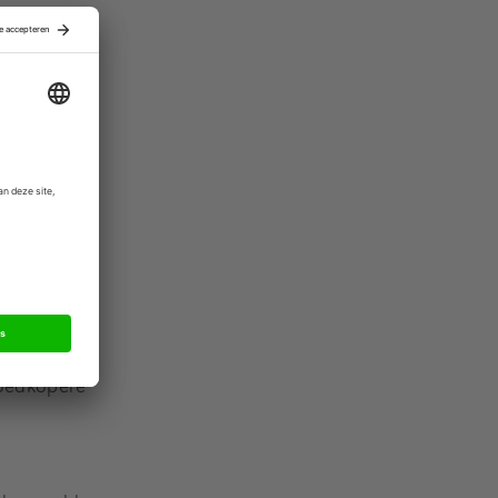
r
Bain &
d van een
.
en van Ikea
eeds
pakt zijn en
 goedkopere