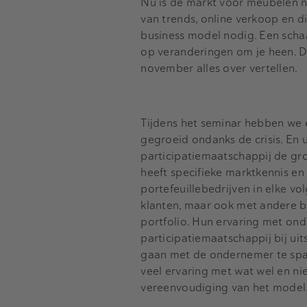
Nu is de markt voor meubelen n
van trends, online verkoop en di
business model nodig. Een schaa
op veranderingen om je heen. Da
november alles over vertellen.
Tijdens het seminar hebben we
gegroeid ondanks de crisis. En 
participatiemaatschappij de gr
heeft specifieke marktkennis en
portefeuillebedrijven in elke v
klanten, maar ook met andere be
portfolio. Hun ervaring met on
participatiemaatschappij bij ui
gaan met de ondernemer te spar
veel ervaring met wat wel en ni
vereenvoudiging van het model