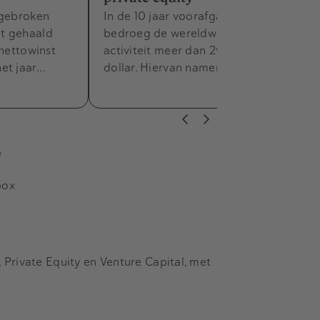
 gebroken
In de 10 jaar voorafgaand aan juni 2013
t gehaald
bedroeg de wereldwijde M&A-
 nettowinst
activiteit meer dan 29 biljoen US
et jaar…
dollar. Hiervan namen private equity…
s
box
Private Equity en Venture Capital, met