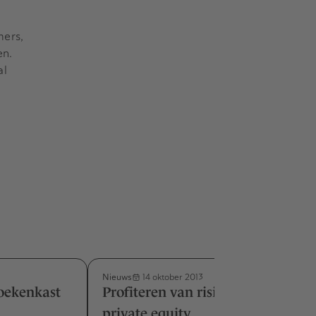
mers,
en.
al
Nieuws
14 oktober 2013
boekenkast
Profiteren van risico-premies in
private equity