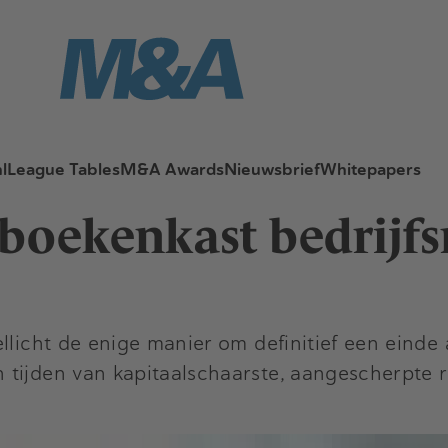
l
League Tables
M&A Awards
Nieuwsbrief
Whitepapers
 boekenkast bedrijf
llicht de enige manier om definitief een einde
 tijden van kapitaalschaarste, aangescherpte 