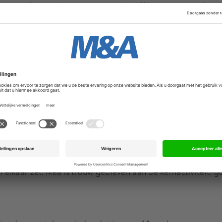
 naar andere manieren om te groeien. We gaan op zoek naa
 onze inspirators dit jaar is Chris Zook. Hij is partner bij 
ek Repeatability. Ikea komt in zijn boek voor als voorbeel
rzame groei van een onderneming te kunnen verwezenlijken
n volgens Zook:
enstelling tot radicale vernieuwing
nbare ondernemingen ter wereld. De belangrijkste kenmerk
ren ’50 slechts stapsgewijs aangepast. Daarbij zijn er nog st
n van die tijd, zoals dat de meubelen in platte pakken ver
n elkaar zet. Ikea is trouw gebleven aan de kernactiviteit: