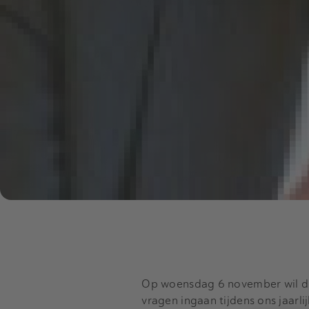
Op woensdag 6 november wil de
vragen ingaan tijdens ons jaarl