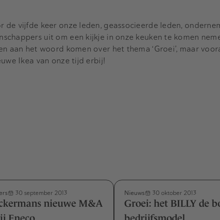
 de vijfde keer onze leden, geassocieerde leden, onderne
schappers uit om een kijkje in onze keuken te komen nem
len aan het woord komen over het thema ‘Groei’, maar voor
uwe Ikea van onze tijd erbij!
ers
Nieuws
30 september 2013
30 oktober 2013
Ackermans nieuwe M&A
Groei: het BILLY de 
bij Eneco
bedrijfsmodel