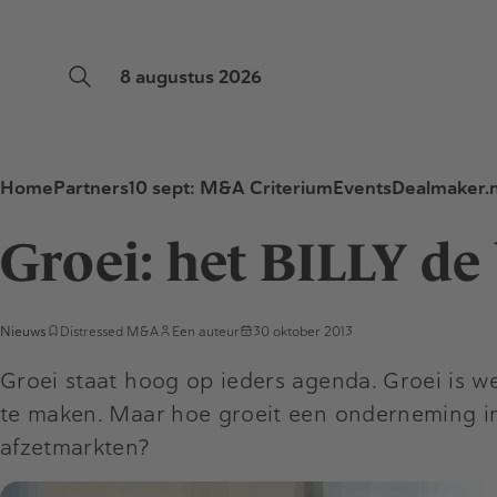
8 augustus 2026
Home
Partners
10 sept: M&A Criterium
Events
Dealmaker.n
Groei: het BILLY de
Nieuws
Distressed M&A
Een auteur
30 oktober 2013
Groei staat hoog op ieders agenda. Groei is we
te maken. Maar hoe groeit een onderneming in
afzetmarkten?