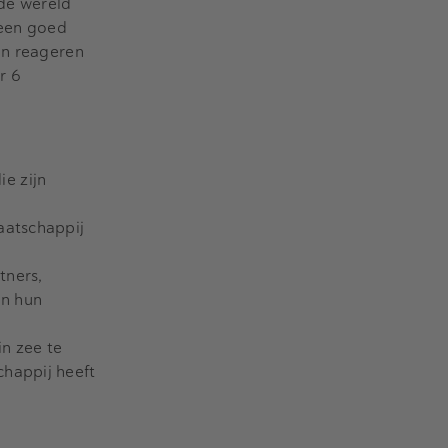
de wereld
 een goed
an reageren
r 6
e zijn
aatschappij
tners,
an hun
in zee te
chappij heeft