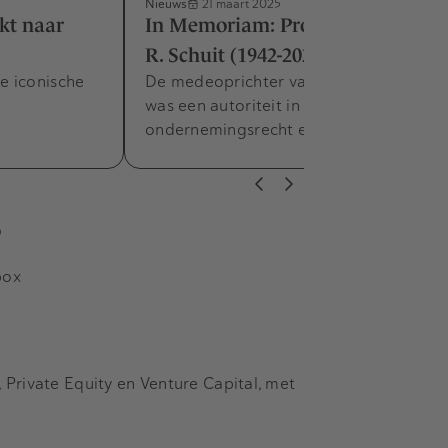
Nieuws
21 maart 2025
nkt naar
In Memoriam: Professor Steven
R. Schuit (1942-2024)
e iconische
De medeoprichter van Allen & Overy
was een autoriteit in
ondernemingsrecht en M&A.
s
box
Private Equity en Venture Capital, met