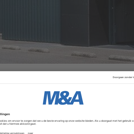
jn voor een overname van het failliete bedrijf is nog niet 
ls en webshop, die afgelopen weekend gesloten waren, binne
mende dagen een beslissing over", reageert curator Folke
Advertentie
 Bax Music uitstel van betaling had aangevraagd, zei aa
an een doorstart. Volgens hem is daarvoor interesse van in