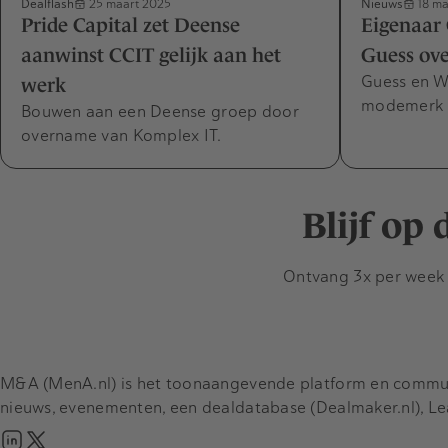
Dealflash
Nieuws
25 maart 2025
18 ma
Pride Capital zet Deense
Eigenaar 
aanwinst CCIT gelijk aan het
Guess ov
Guess en WH
werk
modemerk 
Bouwen aan een Deense groep door
overname van Komplex IT.
Blijf op
Ontvang 3x per week d
M&A (MenA.nl) is het toonaangevende platform en communit
nieuws, evenementen, een dealdatabase (Dealmaker.nl), L