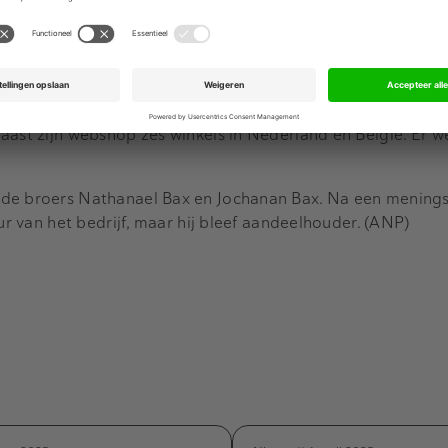
open jaren met schulden, onder andere bij de Belastingdi
 Ook raakten veel instrumenten beschadigd door een brand
ic is een van de grootste onlineverkopers van muziekinstr
aast zijn webshop zes winkels in Nederland en België. Er w
de broers Nathanael Bax en Jochanan Bax. Na een menings
uur van het bedrijf, maar hij bleef aandeelhouder. (ANP)