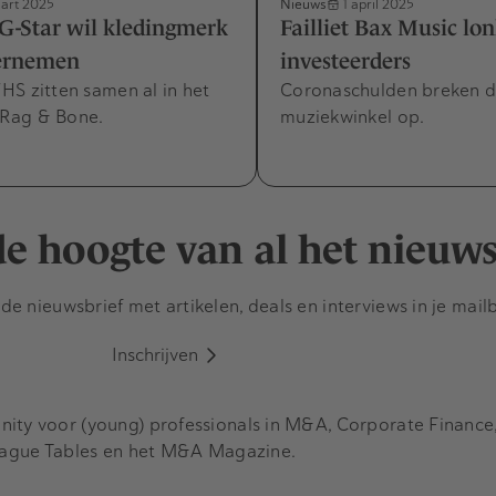
Nieuws
art 2025
1 april 2025
G-Star wil kledingmerk
Failliet Bax Music lo
ernemen
investeerders
S zitten samen al in het
Coronaschulden breken d
Rag & Bone.
muziekwinkel op.
 de hoogte van al het nieuw
e nieuwsbrief met artikelen, deals en interviews in je mail
Inschrijven
y voor (young) professionals in M&A, Corporate Finance, 
eague Tables en het M&A Magazine.