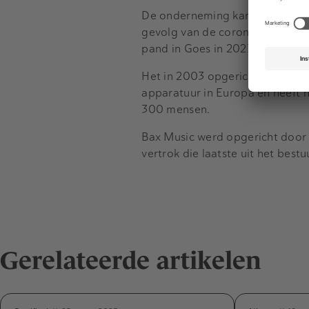
De onderneming kampte de afgel
gevolg van de coronapandemie.
pand in Goes in 2023.
Het in 2003 opgerichte Bax Mus
apparatuur in Europa en heeft n
300 mensen.
Bax Music werd opgericht door 
vertrok die laatste uit het best
Gerelateerde artikelen