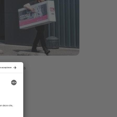
bekend. Ook is
nkort weer
rt Hiemstra
ndeelhouder
vesteerders.