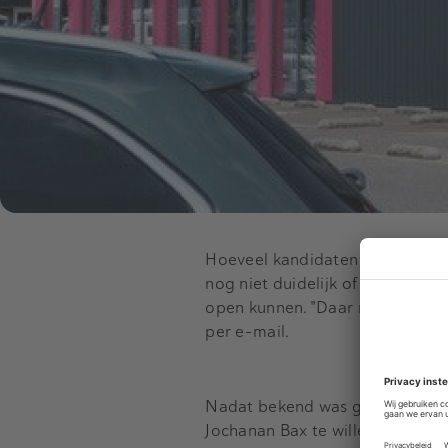
Hoeveel kandidaten er precies zi
nog niet duidelijk of de winke
open kunnen. "Daar nemen we ko
per e-mail.
Nadat bekend was geworden dat
Jochanan Bax te willen werken a