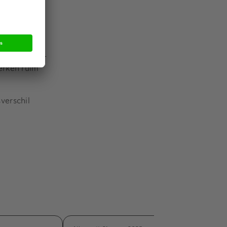
enst als
 bij een
umenten en -
erken ruim
verschil