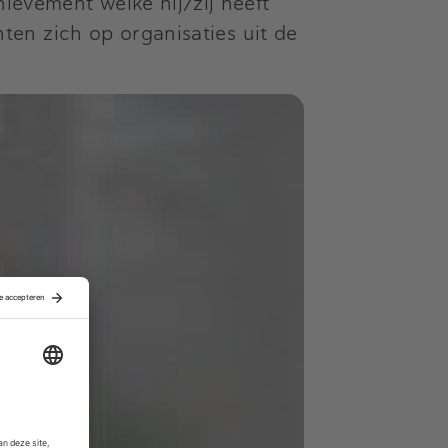
evement welke hij/zij heeft
en zich op organisaties uit de