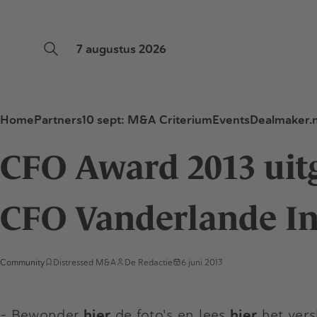
7 augustus 2026
Home
Partners
10 sept: M&A Criterium
Events
Dealmaker.n
CFO Award 2013 uit
CFO Vanderlande In
Community
Distressed M&A
De Redactie
6 juni 2013
- Bewonder
hier
de foto's en lees
hier
het vers