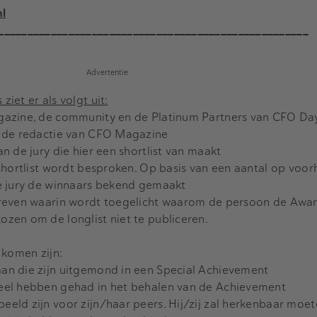
l
_____________________________________________________
Advertentie
iet er als volgt uit:
gazine, de community en de Platinum Partners van CFO Da
r de redactie van CFO Magazine
n de jury die hier een shortlist van maakt
shortlist wordt besproken. Op basis van een aantal op voo
e jury de winnaars bekend gemaakt
hreven waarin wordt toegelicht waarom de persoon de Awar
zen om de longlist niet te publiceren.
 komen zijn:
n die zijn uitgemond in een Special Achievement
eel hebben gehad in het behalen van de Achievement
ld zijn voor zijn/haar peers. Hij/zij zal herkenbaar moet