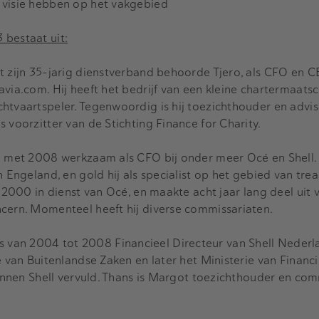
 visie hebben op het vakgebied
 bestaat uit:
Met zijn 35-jarig dienstverband behoorde Tjero, als CFO en C
via.com. Hij heeft het bedrijf van een kleine chartermaatsc
htvaartspeler. Tegenwoordig is hij toezichthouder en advis
 voorzitter van de Stichting Finance for Charity.
en met 2008 werkzaam als CFO bij onder meer Océ en Shell. 
n Engeland, en gold hij als specialist op het gebied van tre
n 2000 in dienst van Océ, en maakte acht jaar lang deel uit
cern. Momenteel heeft hij diverse commissariaten.
s van 2004 tot 2008 Financieel Directeur van Shell Nederl
e van Buitenlandse Zaken en later het Ministerie van Financi
binnen Shell vervuld. Thans is Margot toezichthouder en comm