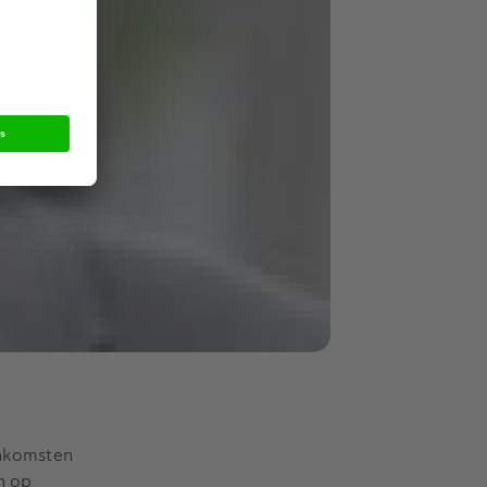
enkomsten
n op