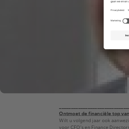
_____________________________
Ontmoet de financiële top va
Wilt u volgend jaar ook aanwezi
voor CFO's en Finance Director