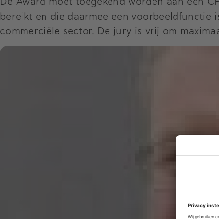
De Award moet toegekend worden aan een CFO 
bereikt en die daarmee een voorbeeldfunctie 
commerciële sector. De jury is vrij om maxima