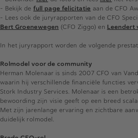
- Bekijk de
full page felicitatie
aan de CFO Awar
- Lees ook de juryrapporten van de CFO Spec
Bert Groenewegen
(CFO Ziggo)
en
Leendert 
In het juryrapport worden de volgende prestat
Rolmodel voor de community
Herman Molenaar is sinds 2007 CFO van Vanderl
waarin hij verschillende financiële functies ve
Stork Industry Services. Molenaar is een betr
bewoording zijn visie geeft op een breed scal
Met zijn jarenlange ervaring en zichtbare aan
duidelijk rolmodel.
Brede CFO-rol