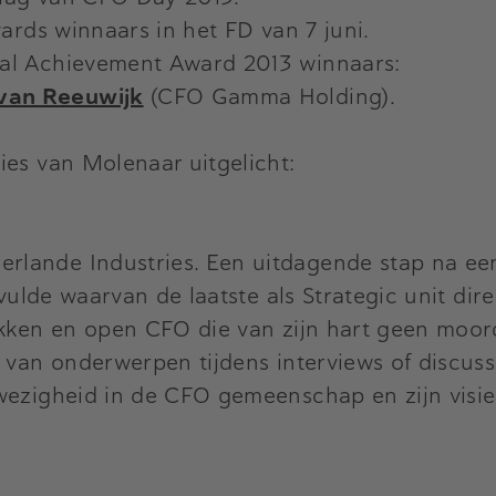
ds winnaars in het FD van 7 juni.
ial Achievement Award 2013 winnaars:
van Reeuwijk
(CFO Gamma Holding).
ies van Molenaar uitgelicht:
ande Industries. Een uitdagende stap na een l
rvulde waarvan de laatste als Strategic unit di
okken en open CFO die van zijn hart geen moor
a van onderwerpen tijdens interviews of discus
wezigheid in de CFO gemeenschap en zijn visie 