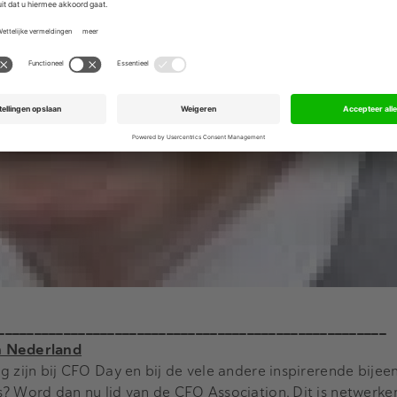
_____________________________________________________
n Nederland
g zijn bij CFO Day en bij de vele andere inspirerende bije
s? Word dan nu lid van de CFO Association. Dit is netwerke