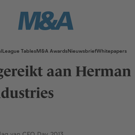
l
League Tables
M&A Awards
Nieuwsbrief
Whitepapers
gereikt aan Herman
dustries
lag van CFO Day 2013.