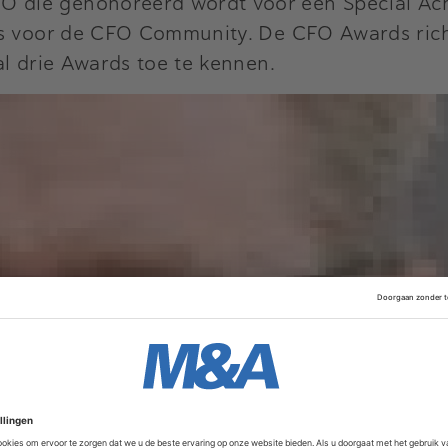
die gehonoreerd wordt voor een Special Achi
is voor de CFO Community. De CFO Awards richt
al drie Awards toe te kennen.