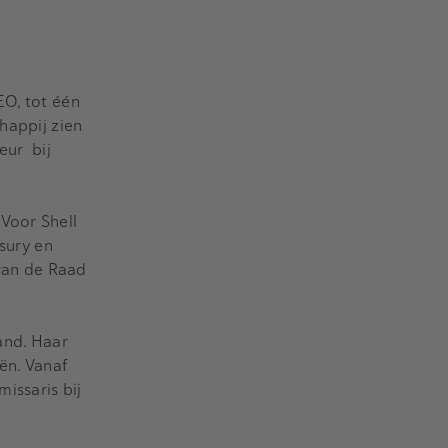
EO, tot één
happij zien
eur bij
Voor Shell
asury en
 van de Raad
and. Haar
ën. Vanaf
issaris bij