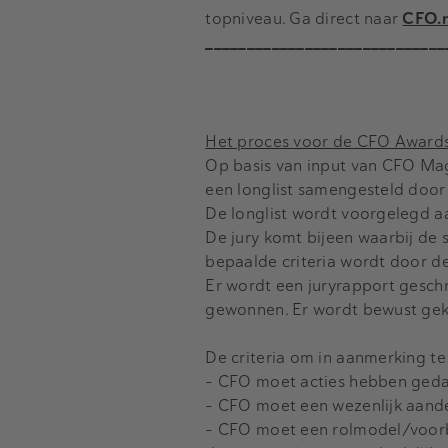
topniveau. Ga direct naar
CFO.n
_____________________________
Het proces voor de CFO Awards z
Op basis van input van CFO Ma
een longlist samengesteld doo
De longlist wordt voorgelegd aa
De jury komt bijeen waarbij de 
bepaalde criteria wordt door d
Er wordt een juryrapport gesc
gewonnen. Er wordt bewust geko
De criteria om in aanmerking te
- CFO moet acties hebben gedaa
- CFO moet een wezenlijk aand
- CFO moet een rolmodel/voorbee