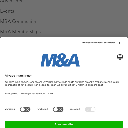
Adverteren
Events
M&A Community
M&A Memberships
League Tables
M&A Magazine
Partners
Service & Contact
Contact
FAQ
Werken bij ons
Privacy Policy
Algemene Voorwaarden