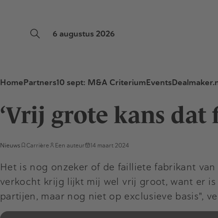
6 augustus 2026
Home
Partners
10 sept: M&A Criterium
Events
Dealmaker.n
‘Vrij grote kans dat 
Nieuws
Carrière
Een auteur
14 maart 2024
Het is nog onzeker of de failliete fabrikant v
verkocht krijg lijkt mij wel vrij groot, want er
partijen, maar nog niet op exclusieve basis", ver