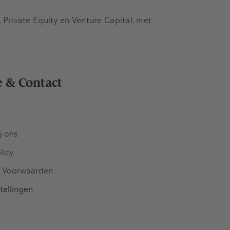
Private Equity en Venture Capital, met
e & Contact
j ons
licy
 Voorwaarden
tellingen