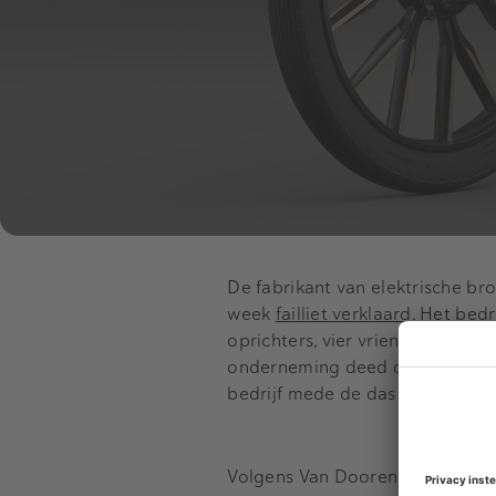
De fabrikant van elektrische br
week
failliet verklaard
. Het be
oprichters, vier vrienden uit V
onderneming deed de opkomst va
bedrijf mede de das om.
Volgens Van Dooren zit er geen 