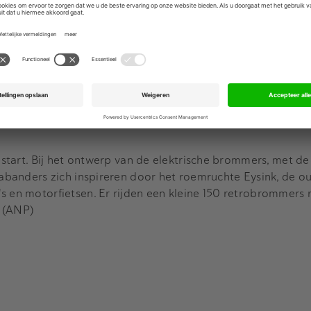
er nog waren staan achter slot en grendel." Hij denkt over
t met de verdere ontwikkeling en huidige productie. "Mijn
n bijvoorbeeld China zal moeten plaatsvinden, anders kan di
at de markt voor elektrische fietsen momenteel niet gunstig
 het bedrijf achter merken als Batavus en Babboe dat kamp
atbikes. De elektrische fietsen liggen onder vuur omdat ze v
n start. Bij het ontwerp van de elektrische brommers, met de
Brabanders zich inspireren door het roemruchte Eysink, de o
s en motorfietsen. Er rijden een kleine 150 retrobrommers 
 (ANP)