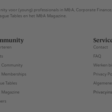
y voor (young) professionals in M&A, Corporate Finance, 
eague Tables en het M&A Magazine.
mmunity
Servic
rteren
Contact
ts
FAQ
 Community
Werken bi
 Memberships
Privacy Po
ue Tables
Algemene
 Magazine
Privacyins
ners