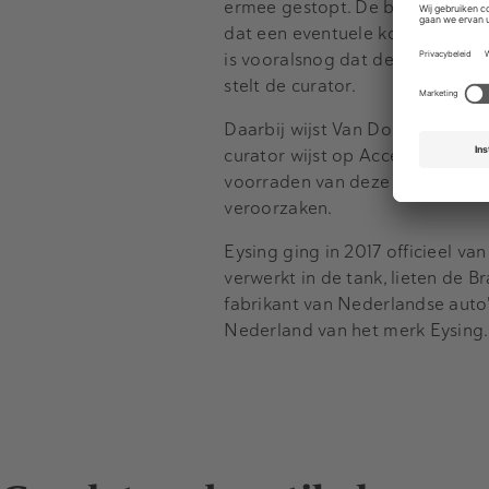
ermee gestopt. De brommers die 
dat een eventuele koper doorgaa
is vooralsnog dat de productie i
stelt de curator.
Daarbij wijst Van Dooren erop d
curator wijst op Accell Group,
voorraden van deze fietsen en f
veroorzaken.
Eysing ging in 2017 officieel va
verwerkt in de tank, lieten de 
fabrikant van Nederlandse auto'
Nederland van het merk Eysing.