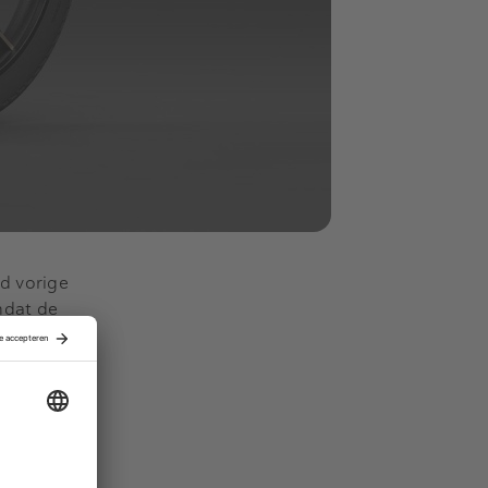
rd vorige
mdat de
lgens de
es het
ders zijn