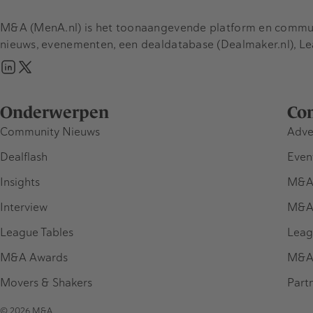
M&A (MenA.nl) is het toonaangevende platform en communit
nieuws, evenementen, een dealdatabase (Dealmaker.nl), L
Onderwerpen
Co
Community Nieuws
Adve
Dealflash
Even
Insights
M&A
Interview
M&A
League Tables
Leag
M&A Awards
M&A
Movers & Shakers
Part
© 2026 M&A