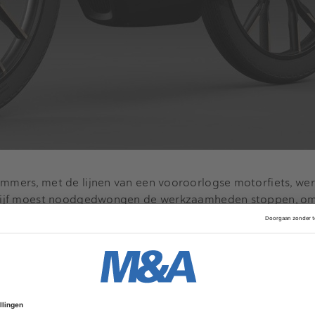
ommers, met de lijnen van een vooroorlogse motorfiets, we
drijf moest noodgedwongen de werkzaamheden stoppen, o
ught, geen "noodzakelijke financiering" hadden gevonden. Vo
n massaproducten uit Azië en de concurrentie van fatbik
Advertentie
hoge druk achter een doorstart. "De directie en aandeelhou