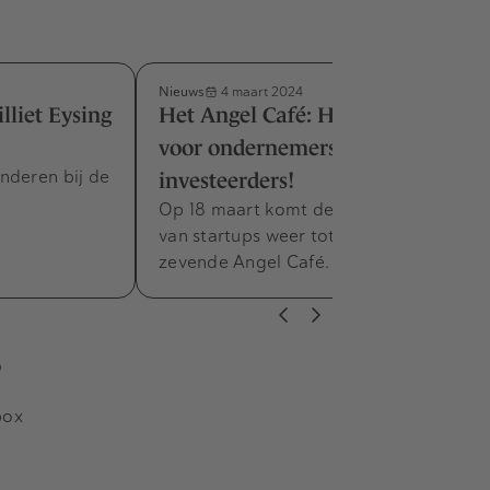
Nieuws
4 maart 2024
illiet Eysing
Het Angel Café: Hét evenement
voor ondernemers en
nderen bij de
investeerders!
Op 18 maart komt de bruisende wereld
van startups weer tot leven tijdens het
zevende Angel Café.
s
box