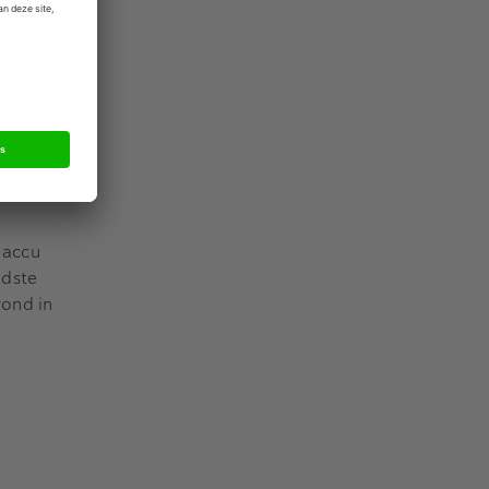
igens niet
 inschatting
t niet uit"
 is. De
t met enorme
eel overlast
 accu
udste
rond in