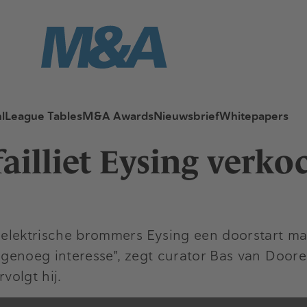
l
League Tables
M&A Awards
Nieuwsbrief
Whitepapers
failliet Eysing verko
an elektrische brommers Eysing een doorstart ma
 is genoeg interesse", zegt curator Bas van Door
volgt hij.