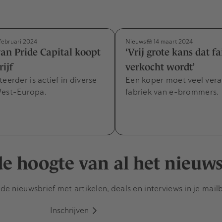
Nieuws
februari 2024
14 maart 2024
an Pride Capital koopt
‘Vrij grote kans dat fa
ijf
verkocht wordt’
eerder is actief in diverse
Een koper moet veel vera
West-Europa.
fabriek van e-brommers.
 de hoogte van al het nieuw
e nieuwsbrief met artikelen, deals en interviews in je mail
Inschrijven