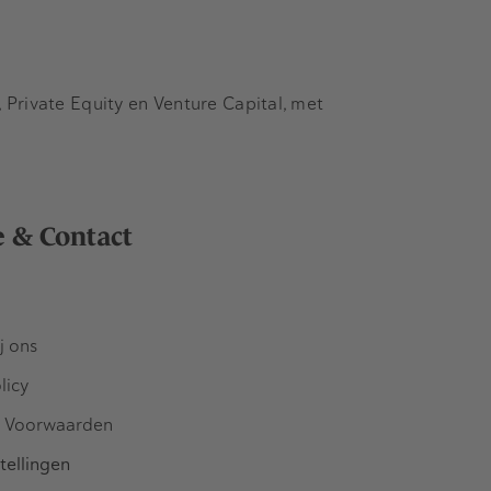
Private Equity en Venture Capital, met
e & Contact
j ons
licy
 Voorwaarden
tellingen