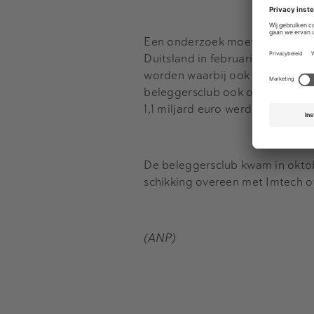
Een onderzoek moet duidelijk ma
Duitsland in februari 2013 aan
worden waarbij ook wordt gekek
beleggersclub ook over de rol v
1,1 miljard euro werd opgehaald
De beleggersclub kwam in oktobe
schikking overeen met Imtech ov
(ANP)