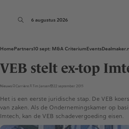
6 augustus 2026
Home
Partners
10 sept: M&A Criterium
Events
Dealmaker.n
VEB stelt ex-top Im
Nieuws
Carrière
Tim Jansen
22 september 2015
Het is een eerste juridische stap. De VEB ko
van zaken. Als de Ondernemingskamer op basis
Imtech, kan de VEB schadevergoeding eisen.