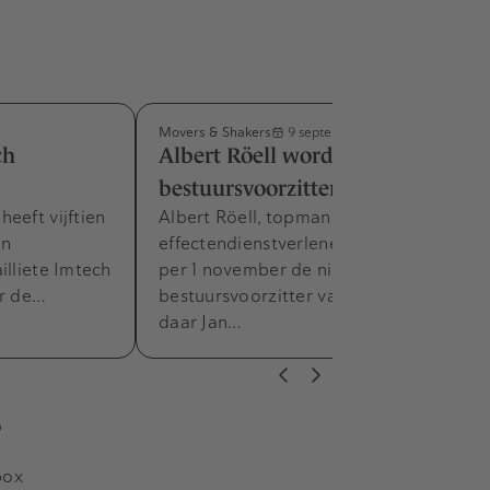
Movers & Shakers
9 september 2015
ch
Albert Röell wordt
bestuursvoorzitter KPMG
eeft vijftien
Albert Röell, topman van
en
effectendienstverlener Kas Bank, wordt
illiete Imtech
per 1 november de nieuwe
or de…
bestuursvoorzitter van KPMG. Hij volgt
daar Jan…
s
box