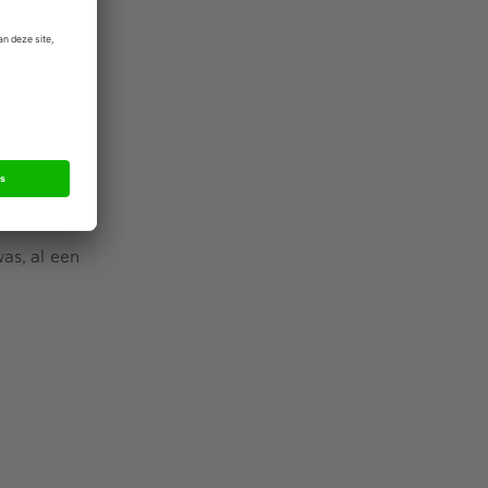
 in Polen en
onderzoek
isch is de
s waarbij de
as, al een