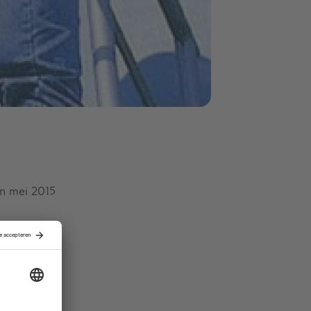
in mei 2015
et