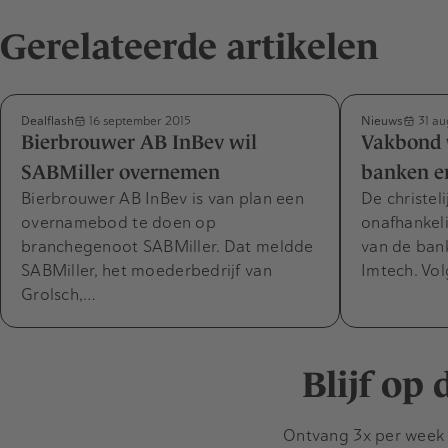
Gerelateerde artikelen
Dealflash
Nieuws
16 september 2015
31 au
Bierbrouwer AB InBev wil
Vakbond 
SABMiller overnemen
banken e
Bierbrouwer AB InBev is van plan een
De christel
overnamebod te doen op
onafhankeli
branchegenoot SABMiller. Dat meldde
van de bank
SABMiller, het moederbedrijf van
Imtech. Vo
Grolsch,…
Blijf op
Ontvang 3x per week d