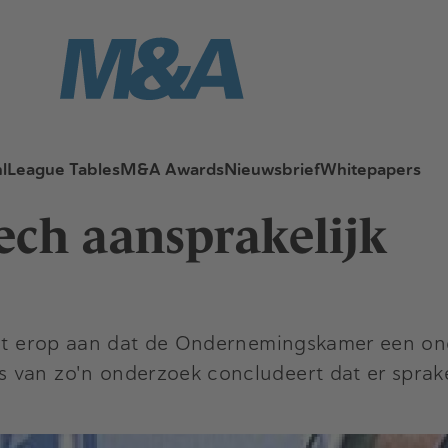
l
League Tables
M&A Awards
Nieuwsbrief
Whitepapers
tech aansprakelijk
erst erop aan dat de Ondernemingskamer een on
 van zo'n onderzoek concludeert dat er sprake