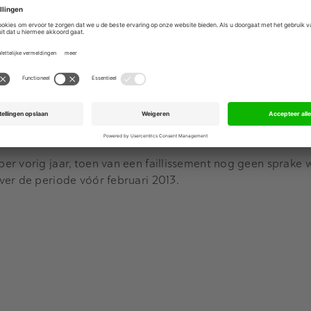
ken wat zich bij Imtech heeft afgespeeld, nadat de fraude
 het licht was gekomen, aldus de VEB. Dat moet een breed 
en naar de werkzaamheden van de externe accountant. Krit
an de banken, in het bijzonder bij de twee aandelenemissie
.
r vorig jaar, toen van een faillissement nog geen sprake w
er de periode vóór februari 2013.