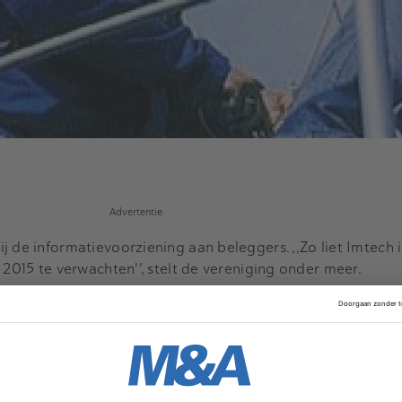
Advertentie
j de informatievoorziening aan beleggers. ,,Zo liet Imtech 
 2015 te verwachten'', stelt de vereniging onder meer.
et. In juni 2013 en in oktober 2014 had de onderneming via
1,1 miljard euro bij haar aandeelhouders opgehaald. Door h
pt, zegt de VEB.