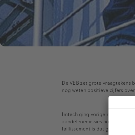
De VEB zet grote vraagtekens bi
nog weten positieve cijfers over
Imtech ging vorige maand failli
aandelenemissies nog in totaal 
faillissement is dat geld verdam