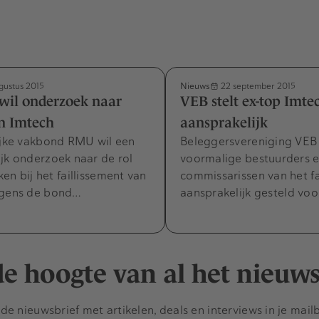
Nieuws
gustus 2015
22 september 2015
wil onderzoek naar
VEB stelt ex-top Imte
n Imtech
aansprakelijk
ijke vakbond RMU wil een
Beleggersvereniging VEB h
jk onderzoek naar de rol
voormalige bestuurders 
en bij het faillissement van
commissarissen van het fa
lgens de bond…
aansprakelijk gesteld vo
 de hoogte van al het nieuw
e nieuwsbrief met artikelen, deals en interviews in je mail