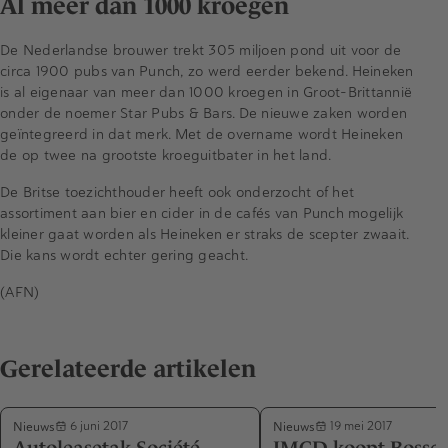
Al meer dan 1000 kroegen
De Nederlandse brouwer trekt 305 miljoen pond uit voor de
circa 1900 pubs van Punch, zo werd eerder bekend. Heineken
is al eigenaar van meer dan 1000 kroegen in Groot-Brittannië
onder de noemer Star Pubs & Bars. De nieuwe zaken worden
geïntegreerd in dat merk. Met de overname wordt Heineken
de op twee na grootste kroeguitbater in het land.
De Britse toezichthouder heeft ook onderzocht of het
assortiment aan bier en cider in de cafés van Punch mogelijk
kleiner gaat worden als Heineken er straks de scepter zwaait.
Die kans wordt echter gering geacht.
(AFN)
Gerelateerde artikelen
Nieuws
Nieuws
6 juni 2017
19 mei 2017
Autoleasetak Société
IMCD koopt Bossc