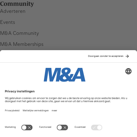
Community
Adverteren
Events
M&A Community
M&A Memberships
League Tables
M&A Magazine
Partners
Service & Contact
Contact
FAQ
Werken bij ons
Privacy Policy