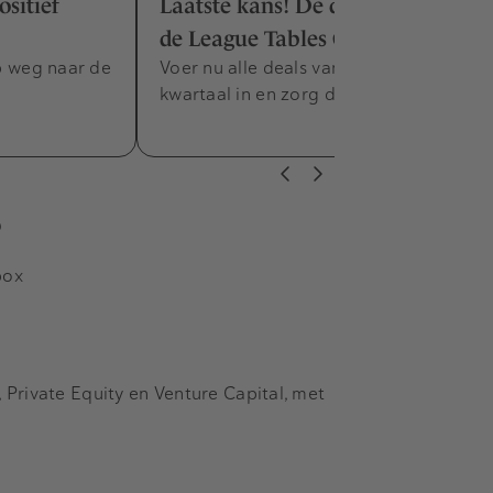
ositief
Laatste kans! De deadline voor
de League Tables Q3 2024 is nabij
op weg naar de
Voer nu alle deals van afgelopen
kwartaal in en zorg dat ze meetellen.
s
box
Private Equity en Venture Capital, met