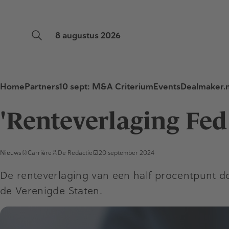
8 augustus 2026
Home
Partners
10 sept: M&A Criterium
Events
Dealmaker.n
'Renteverlaging Fed
Nieuws
Carrière
De Redactie
20 september 2024
De renteverlaging van een half procentpunt d
de Verenigde Staten.