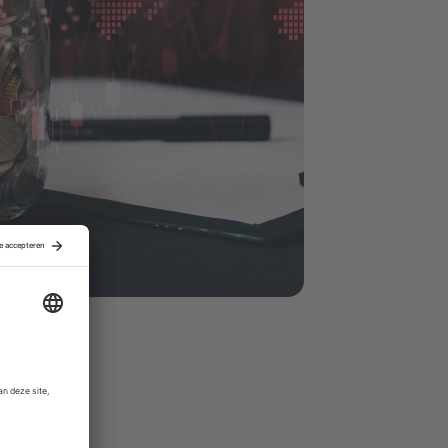
ie stap aan
cent. Ook