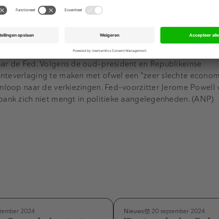
g door de Fed sinds 2020. Yellen zei op een bijeenkomst i
atie duidelijk zijn afgenomen. Ze verwacht dat de rente in 's
len, maar stelt wel dat het belangrijk is om alle beschikbar
d verrassingen zijn.
aar de Fed. Volgens de oud-president en Republikeinse
enteverlaging te maken met ofwel een "zeer slechte econom
aanloop naar de verkiezingen. Fed-voorzitter Jerome Powell 
 bank zich niet mengt in politieke aangelegenheden. (ANP)
Nieuws
tember 2024
20 september 2024