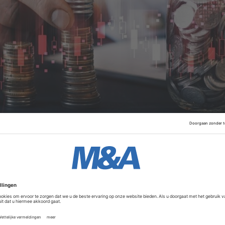
er van Financiën Janet Yellen gezegd. Volgens haar geeft d
 de inflatie op koers ligt naar de doelstelling van twee pro
llen sterk.
Advertentie