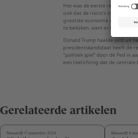
Het was de eerste renteverlagin
ook dat de risico's rond de infl
grootste economie verder zal da
te bekijken, want er kunnen altij
Donald Trump haalde juist uit n
presidentskandidaat heeft de r
"politiek spel" door de Fed in 
een toelichting dat de centrale
Gerelateerde artikelen
Nieuws
Nieuws
17 september 2024
4 sep