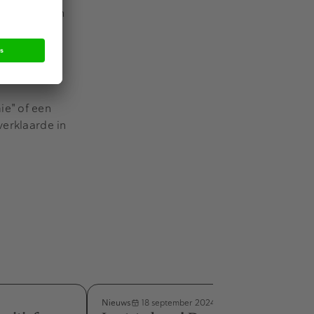
n Washington
 werelds
e informatie
ie" of een
verklaarde in
Nieuws
18 september 2024