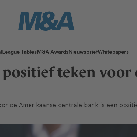
l
League Tables
M&A Awards
Nieuwsbrief
Whitepapers
 positief teken voor
oor de Amerikaanse centrale bank is een posit