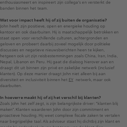
enthousiasmeert en inspireert zijn collega's en versterkt de
banden binnen het team.
Wat voor impact heeft hij of zij buiten de organisatie?
John heeft zijn positieve, open en energieke houding op
kantoor en ook daarbuiten. Hij is maatschappelijk betrokken en
staat open voor verschillende culturen, achtergronden en
geloven en probeert daarbij zoveel mogelijk door politieke
discussies en negatieve nieuwsberichten heen te kijken,
hetgeen ook uit zijn reisbestemmingen zoals China, Iran, India,
Nepal, Libanon en Peru. Hij gaat de dialoog hierover aan en
draagt dit uit binnen zijn privé en zakelijke netwerk (inclusief
klanten). Op deze manier draagt John niet alleen bij aan
diversiteit en inclusiviteit binnen het
EY
netwerk, maar ook
daarbuiten.
In hoeverre maakt hij of zij het verschil bij klanten?
Zoals John het zelf zegt, is zijn belangrijkste driver: "klanten blij
maken". Klanten waarderen John door zijn commitment en
proactieve houding. Hij weet complexe fiscale zaken te vertalen
naar begrijpelijke taal. Als adviseur staat hij dichtbij zijn klant en