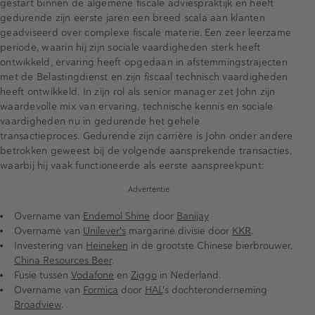
gestart binnen de algemene fiscale adviespraktijk en heeft
gedurende zijn eerste jaren een breed scala aan klanten
geadviseerd over complexe fiscale materie. Een zeer leerzame
periode, waarin hij zijn sociale vaardigheden sterk heeft
ontwikkeld, ervaring heeft opgedaan in afstemmingstrajecten
met de Belastingdienst en zijn fiscaal technisch vaardigheden
heeft ontwikkeld. In zijn rol als senior manager zet John zijn
waardevolle mix van ervaring, technische kennis en sociale
vaardigheden nu in gedurende het gehele
transactieproces. Gedurende zijn carrière is John onder andere
betrokken geweest bij de volgende aansprekende transacties,
waarbij hij vaak functioneerde als eerste aanspreekpunt:
Advertentie
Overname van
Endemol Shine
door
Banijay
Overname van
Unilever's
margarine divisie door
KKR
.
Investering van
Heineken
in de grootste Chinese bierbrouwer,
China Resources Beer
.
Fusie tussen
Vodafone
en
Ziggo
in Nederland.
Overname van
Formica
door
HAL
's dochteronderneming
Broadview
.