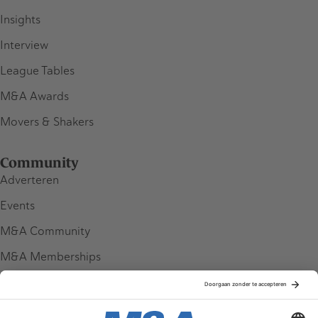
Insights
Interview
League Tables
M&A Awards
Movers & Shakers
Community
Adverteren
Events
M&A Community
M&A Memberships
League Tables
M&A Magazine