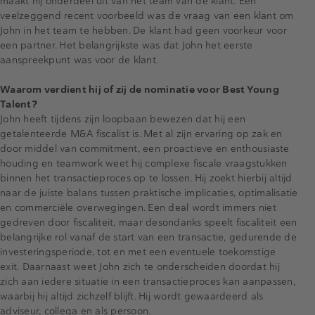
maakt hij onderdeel uit van het team van de klant. Een
veelzeggend recent voorbeeld was de vraag van een klant om
John in het team te hebben. De klant had geen voorkeur voor
een partner. Het belangrijkste was dat John het eerste
aanspreekpunt was voor de klant.
Waarom verdient hij of zij de nominatie voor Best Young
Talent?
John heeft tijdens zijn loopbaan bewezen dat hij een
getalenteerde M&A fiscalist is. Met al zijn ervaring op zak en
door middel van commitment, een proactieve en enthousiaste
houding en teamwork weet hij complexe fiscale vraagstukken
binnen het transactieproces op te lossen. Hij zoekt hierbij altijd
naar de juiste balans tussen praktische implicaties, optimalisatie
en commerciële overwegingen. Een deal wordt immers niet
gedreven door fiscaliteit, maar desondanks speelt fiscaliteit een
belangrijke rol vanaf de start van een transactie, gedurende de
investeringsperiode, tot en met een eventuele toekomstige
exit. Daarnaast weet John zich te onderscheiden doordat hij
zich aan iedere situatie in een transactieproces kan aanpassen,
waarbij hij altijd zichzelf blijft. Hij wordt gewaardeerd als
adviseur, collega en als persoon.