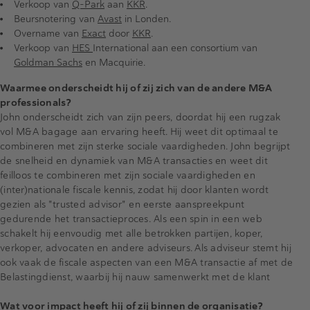
Verkoop van
Q-Park
aan
KKR
.
Beursnotering van
Avast
in Londen.
Overname van
Exact
door
KKR
.
Verkoop van
HES
International aan een consortium van
Goldman Sachs
en Macquirie.
Waarmee onderscheidt hij of zij zich van de andere M&A
professionals?
John onderscheidt zich van zijn peers, doordat hij een rugzak
vol M&A bagage aan ervaring heeft. Hij weet dit optimaal te
combineren met zijn sterke sociale vaardigheden. John begrijpt
de snelheid en dynamiek van M&A transacties en weet dit
feilloos te combineren met zijn sociale vaardigheden en
(inter)nationale fiscale kennis, zodat hij door klanten wordt
gezien als "trusted advisor" en eerste aanspreekpunt
gedurende het transactieproces. Als een spin in een web
schakelt hij eenvoudig met alle betrokken partijen, koper,
verkoper, advocaten en andere adviseurs. Als adviseur stemt hij
ook vaak de fiscale aspecten van een M&A transactie af met de
Belastingdienst, waarbij hij nauw samenwerkt met de klant
Wat voor impact heeft hij of zij binnen de organisatie?