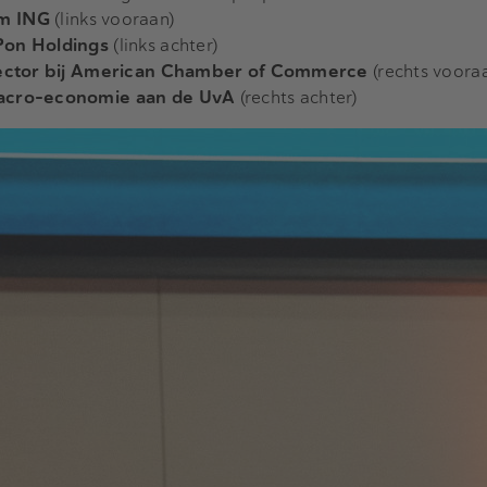
om ING
(links vooraan)
Pon Holdings
(links achter)
irector bij American Chamber of Commerce
(rechts voora
Macro-economie aan de UvA
(rechts achter)