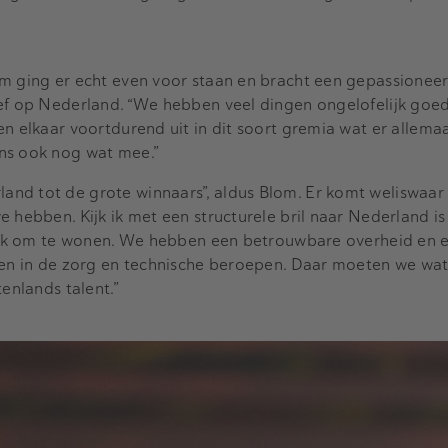
om ging er echt even voor staan en bracht een gepassione
ief op Nederland. “We hebben veel dingen ongelofelijk goed
n elkaar voortdurend uit in dit soort gremia wat er allemaa
ens ook nog wat mee.”
nd tot de grote winnaars”, aldus Blom. Er komt weliswaar
e hebben. Kijk ik met een structurele bril naar Nederland is
plek om te wonen. We hebben een betrouwbare overheid en e
rten in de zorg en technische beroepen. Daar moeten we wa
tenlands talent.”