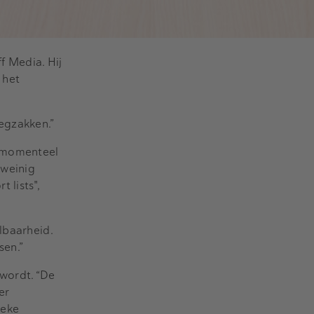
f Media. Hij
 het
wegzakken.”
d momenteel
 weinig
 lists",
lbaarheid.
sen.”
wordt. “De
er
ieke