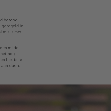
erd betoog
 geregeld in
l mis is met
 een milde
 het nog
en flexibele
t aan doen,