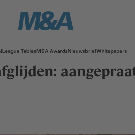
l
League Tables
M&A Awards
Nieuwsbrief
Whitepapers
fglijden: aangepraat