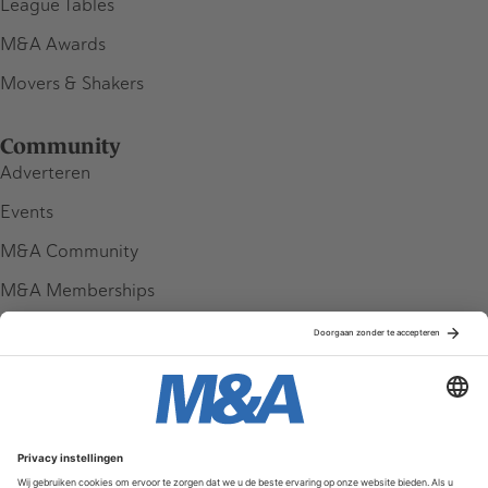
League Tables
M&A Awards
Movers & Shakers
Community
Adverteren
Events
M&A Community
M&A Memberships
League Tables
M&A Magazine
Partners
Service & Contact