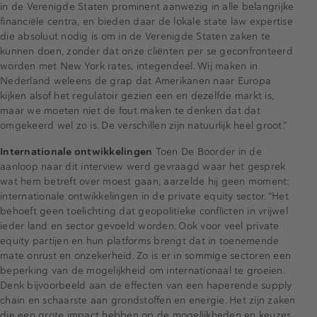
in de Verenigde Staten prominent aanwezig in alle belangrijke
financiële centra, en bieden daar de lokale state law expertise
die absoluut nodig is om in de Verenigde Staten zaken te
kunnen doen, zonder dat onze cliënten per se geconfronteerd
worden met New York rates, integendeel. Wij maken in
Nederland weleens de grap dat Amerikanen naar Europa
kijken alsof het regulatoir gezien een en dezelfde markt is,
maar we moeten niet de fout maken te denken dat dat
omgekeerd wel zo is. De verschillen zijn natuurlijk heel groot.”
Internationale ontwikkelingen
Toen De Boorder in de
aanloop naar dit interview werd gevraagd waar het gesprek
wat hem betreft over moest gaan, aarzelde hij geen moment:
internationale ontwikkelingen in de private equity sector. “Het
behoeft geen toelichting dat geopolitieke conflicten in vrijwel
ieder land en sector gevoeld worden. Ook voor veel private
equity partijen en hun platforms brengt dat in toenemende
mate onrust en onzekerheid. Zo is er in sommige sectoren een
beperking van de mogelijkheid om internationaal te groeien.
Denk bijvoorbeeld aan de effecten van een haperende supply
chain en schaarste aan grondstoffen en energie. Het zijn zaken
die een grote impact hebben op de mogelijkheden en keuzes