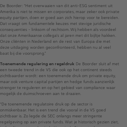
De Boorder: “Het overwaaien van dit anti-ESG sentiment uit
Amerika is niet te missen en corporates, maar zeker ook private
equity partijen, doen er goed aan zich hierop voor te bereiden.
Dat vraagt om fundamentele keuzes met stevige juridische
consequenties – linksom of rechtsom. Wij hebben als voordeel
dat onze Amerikaanse collega’s al jaren met dit bijltje hakken.
Onze cliënten in Nederland en de rest van Europa die met
deze uitdaging worden geconfronteerd, hebben nu al veel
baat bij die voorsprong.”
Toenemende regulering en regeldruk
De Boorder sluit af met
een tweede trend in de VS die ook op het continent steeds
zichtbaarder wordt: een toenemende druk om private equity,
maar ook venture capital partijen en hedge funds aanzienlijk
strenger te reguleren en op het gebied van compliance waar
mogelijk de duimschroeven aan te draaien.
“De toenemende regulatoire druk op de sector is
onmiskenbaar. Het is een trend die vooral in de VS goed
zichtbaar is. Zo legde de SEC onlangs meer stringente
regelgeving op aan private funds. Wat je historisch gezien ziet,