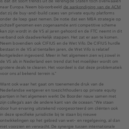
is dat dit soort trends uit de Verenigde Staten toch overwaaien
naar Europa. Neem bijvoorbeeld
de aankondiging van de ACM
dat zij de buy-and-build cases van private equity platforms
onder de loep gaat nemen. De notie dat een M&A strategie op
zichzelf genomen een zogenaamde anti competitive scheme
kan zijn wordt in de VS al jaren gehoord en de FTC neemt in dit
verband ook daadwerkelijk stappen. Het zat er aan te komen.
Neem bovendien ook CIFIUS en de Wet Vifo. De CIFIUS hurdle
bestaat in de VS al tientallen jaren, de Wet Vifo is relatief
kortgeleden ingevoerd. Meer in het algemeen zien wij zowel in
de VS als in Nederland een trend dat het moeilijker wordt om
grotere deals te clearen. Het voordeel is dat deze problematiek
voor ons al bekend terrein is.”
Want ook waar het gaat om toenemende druk van de
Nederlandse wetgever en toezichthouders op private equity
partijen in het algemeen werkt De Boorder nauw samen met
zijn collega’s aan de andere kant van de oceaan. “We staan
door hun ervaring uitstekend voorgesorteerd om cliënten ook
in deze specifieke jurisdictie bij te staan bij nieuwe
ontwikkelingen op het gebied van wet- en regelgeving, al dan
niet voorzien en verwacht. De synergie tussen internationale