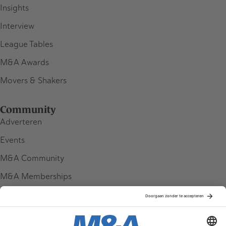
Insights
Interview
League Tables
M&A Awards
Movers & Shakers
Community
Adverteren
Events
M&A Community
M&A Memberships
League Tables
M&A Magazine