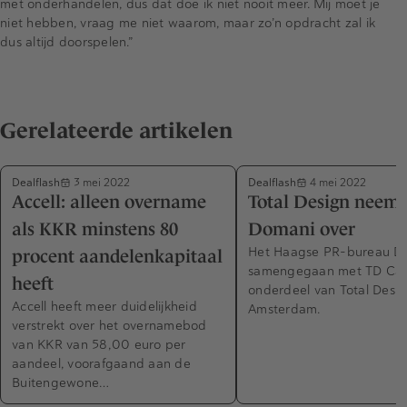
met onderhandelen, dus dat doe ik niet nooit meer. Mij moet je
niet hebben, vraag me niet waarom, maar zo’n opdracht zal ik
dus altijd doorspelen.”
Gerelateerde artikelen
Dealflash
Dealflash
3 mei 2022
4 mei 2022
Accell: alleen overname
Total Design neemt
als KKR minstens 80
Domani over
Het Haagse PR-bureau Do
procent aandelenkapitaal
samengegaan met TD Cas
heeft
onderdeel van Total Desi
Accell heeft meer duidelijkheid
Amsterdam.
verstrekt over het overnamebod
van KKR van 58,00 euro per
aandeel, voorafgaand aan de
Buitengewone…