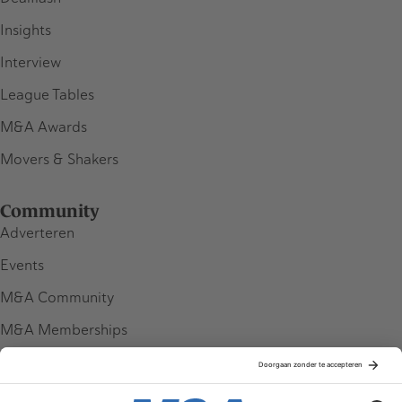
Insights
Interview
League Tables
M&A Awards
Movers & Shakers
Community
Adverteren
Events
M&A Community
M&A Memberships
League Tables
M&A Magazine