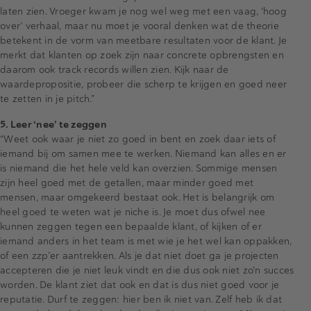
laten zien. Vroeger kwam je nog wel weg met een vaag, ‘hoog
over’ verhaal, maar nu moet je vooral denken wat de theorie
betekent in de vorm van meetbare resultaten voor de klant. Je
merkt dat klanten op zoek zijn naar concrete opbrengsten en
daarom ook track records willen zien. Kijk naar de
waardepropositie, probeer die scherp te krijgen en goed neer
te zetten in je pitch.”
5. Leer ‘nee’ te zeggen
“Weet ook waar je niet zo goed in bent en zoek daar iets of
iemand bij om samen mee te werken. Niemand kan alles en er
is niemand die het hele veld kan overzien. Sommige mensen
zijn heel goed met de getallen, maar minder goed met
mensen, maar omgekeerd bestaat ook. Het is belangrijk om
heel goed te weten wat je niche is. Je moet dus ofwel nee
kunnen zeggen tegen een bepaalde klant, of kijken of er
iemand anders in het team is met wie je het wel kan oppakken,
of een zzp’er aantrekken. Als je dat niet doet ga je projecten
accepteren die je niet leuk vindt en die dus ook niet zo’n succes
worden. De klant ziet dat ook en dat is dus niet goed voor je
reputatie. Durf te zeggen: hier ben ik niet van. Zelf heb ik dat