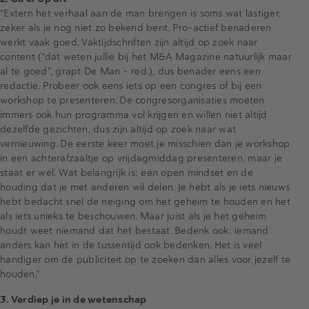
“Extern het verhaal aan de man brengen is soms wat lastiger,
zeker als je nog niet zo bekend bent. Pro-actief benaderen
werkt vaak goed. Vaktijdschriften zijn altijd op zoek naar
content (“dat weten jullie bij het M&A Magazine natuurlijk maar
al te goed”, grapt De Man - red.), dus benader eens een
redactie. Probeer ook eens iets op een congres of bij een
workshop te presenteren. De congresorganisaties moeten
immers ook hun programma vol krijgen en willen niet altijd
dezelfde gezichten, dus zijn altijd op zoek naar wat
vernieuwing. De eerste keer moet je misschien dan je workshop
in een achterafzaaltje op vrijdagmiddag presenteren, maar je
staat er wel. Wat belangrijk is: een open mindset en de
houding dat je met anderen wil delen. Je hebt als je iets nieuws
hebt bedacht snel de neiging om het geheim te houden en het
als iets unieks te beschouwen. Maar juist als je het geheim
houdt weet niemand dat het bestaat. Bedenk ook: iemand
anders kan het in de tussentijd ook bedenken. Het is veel
handiger om de publiciteit op te zoeken dan alles voor jezelf te
houden.”
3. Verdiep je in de wetenschap