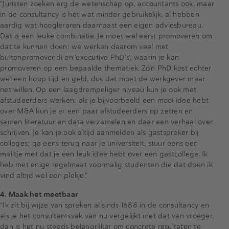
“Juristen zoeken erg de wetenschap op, accountants ook, maar
in de consultancy is het wat minder gebruikelijk, al hebben
aardig wat hoogleraren daarnaast een eigen adviesbureau.
Dat is een leuke combinatie. Je moet wel eerst promoveren om
dat te kunnen doen: we werken daarom veel met
buitenpromovendi en ‘executive PhD’s’, waarin je kan
promoveren op een bepaalde thematiek. Zo’n PhD kost echter
wel een hoop tijd en geld, dus dat moet de werkgever maar
net willen. Op een laagdrempeliger niveau kun je ook met
afstudeerders werken: als je bijvoorbeeld een mooi idee hebt
over M&A kun je er een paar afstudeerders op zetten en
samen literatuur en data verzamelen en daar een verhaal over
schrijven. Je kan je ook altijd aanmelden als gastspreker bij
colleges; ga eens terug naar je universiteit, stuur eens een
mailtje met dat je een leuk idee hebt over een gastcollege. Ik
heb met enige regelmaat voormalig studenten die dat doen ik
vind altijd wel een plekje.”
4. Maak het meetbaar
“Ik zit bij wijze van spreken al sinds 1688 in de consultancy en
als je het consultantsvak van nu vergelijkt met dat van vroeger,
dan is het nu steeds belangrijker om concrete resultaten te