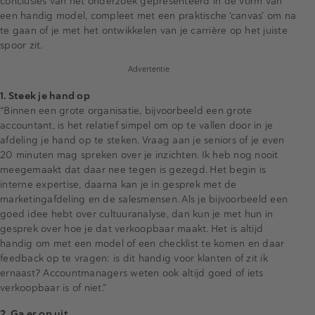
conclusies van het onderzoek gepresenteerd in de vorm van
een handig model, compleet met een praktische ‘canvas’ om na
te gaan of je met het ontwikkelen van je carrière op het juiste
spoor zit.
Advertentie
1. Steek je hand op
“Binnen een grote organisatie, bijvoorbeeld een grote
accountant, is het relatief simpel om op te vallen door in je
afdeling je hand op te steken. Vraag aan je seniors of je even
20 minuten mag spreken over je inzichten. Ik heb nog nooit
meegemaakt dat daar nee tegen is gezegd. Het begin is
interne expertise, daarna kan je in gesprek met de
marketingafdeling en de salesmensen. Als je bijvoorbeeld een
goed idee hebt over cultuuranalyse, dan kun je met hun in
gesprek over hoe je dat verkoopbaar maakt. Het is altijd
handig om met een model of een checklist te komen en daar
feedback op te vragen: is dit handig voor klanten of zit ik
ernaast? Accountmanagers weten ook altijd goed of iets
verkoopbaar is of niet.”
2. Ga er op uit