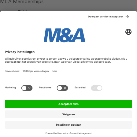
M&A Memberships
League Tables
M&A Magazine
Partners
Service & Contact
Contact
FAQ
Werken bij ons
Privacy Policy
Algemene Voorwaarden
Privacyinstellingen
© 2026 M&A