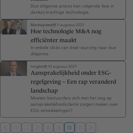
Due diligence proces kan volgende fase in
dankzij krachtige technologie.
Marktupdate
11 augustus 2023
Hoe technologie M&A nog
efficiënter maakt
In enkele clicks van deal-sourcing naar due
diligence.
Insights
10 augustus 2023
Aansprakelijkheid onder ESG-
regelgeving – Een rap veranderd
landschap
Moeten bestuurders zich met het oog op
aansprakelijkheidsclaims zorgen maken over
ESG-ontwikkelingen?
…
1
7
8
9
10
11