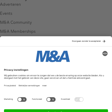
Adverteren
Events
M&A Community
M&A Memberships
League Tables
M&A Magazine
Partners
Service & Contact
Contact
FAQ
Werken bij ons
Privacy Policy