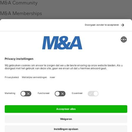
M&A Community
M&A Memberships
League Tables
M&A Magazine
Partners
Service & Contact
Contact
FAQ
Werken bij ons
Privacy Policy
Algemene Voorwaarden
Privacyinstellingen