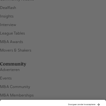
Dealflash
Insights
Interview
League Tables
M&A Awards
Movers & Shakers
Community
Adverteren
Events
M&A Community
M&A Memberships
League Tables