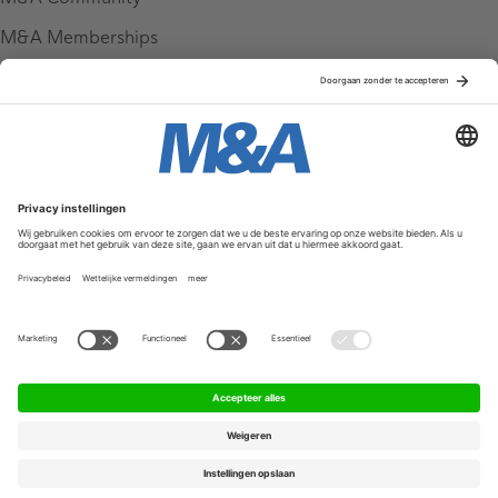
M&A Memberships
League Tables
M&A Magazine
Partners
Service & Contact
Contact
FAQ
Werken bij ons
Privacy Policy
Algemene Voorwaarden
Privacyinstellingen
© 2026 M&A