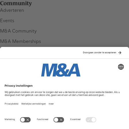
Community
Adverteren
Events
M&A Community
M&A Memberships
League Tables
M&A Magazine
Partners
Service & Contact
Contact
FAQ
Werken bij ons
Privacy Policy