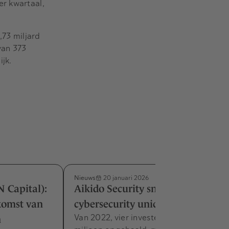
er kwartaal,
,73 miljard
van 373
jk.
Nieuws
20 januari 2026
 Capital):
Aikido Security snelste Europese
ekomst van
cybersecurity unicorn ooit
Van 2022, vier investeringsrondes, 84
n