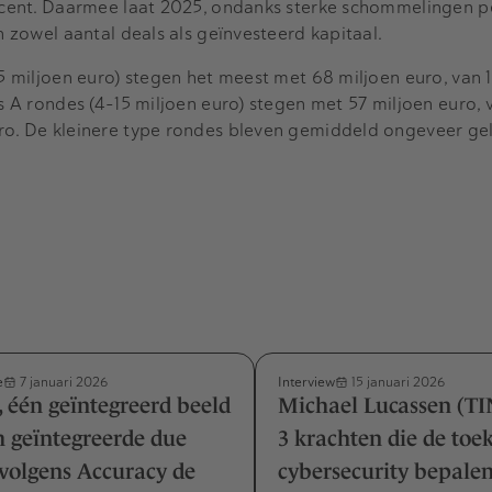
rocent. Daarmee laat 2025, ondanks sterke schommelingen p
in zowel aantal deals als geïnvesteerd kapitaal.
15 miljoen euro) stegen het meest met 68 miljoen euro, van 1
es A rondes (4-15 miljoen euro) stegen met 57 miljoen euro, 
ro. De kleinere type rondes bleven gemiddeld ongeveer geli
e
Interview
7 januari 2026
15 januari 2026
 één geïntegreerd beeld
Michael Lucassen (TIN
 geïntegreerde due
3 krachten die de to
 volgens Accuracy de
cybersecurity bepale