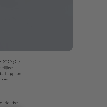
en
2022
(2,9
delijkse
tschappijen
ap en
ederlandse