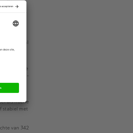
ca 416
de:
Picnic
 In het
lfde kwartaal
4 2024 (85
aren in Q4 de
t aantal pre-
lechts 8,4
f als fractie
f stabiel met
ichte van 342