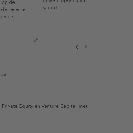
miljoen opgehaald, ruim een miljard
t op de
waard.
. de recente
igence.
s
box
Private Equity en Venture Capital, met