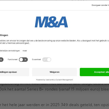
ruim een verdubbeling ten opzichte van Q4 2024, toen er cir
opzichte van Q3 2025 (circa 451 miljoen euro) groeide het
ent.
ootste deel toe te schrijven aan één uitzonderlijk grote ron
enige ronde van meer dan 100 miljoen euro in het kwartaal.
et tweede en derde kwartaal, meer geïnvesteerd dan in hetze
 er 88 deals geteld in Q4 2025: 3,5 procent meer dan in Q
in Q3 2025 (81 deals). Seed-rondes (1 tot 4 miljoen euro) w
24 deals, gevolgd door pre-seed rondes met 20 deals. He
eeg het meest, van 13 in Q3 naar 20 in Q4.
1 procent van het aantal deals, maar vertegenwoordigen s
ngsbedrag in het kwartaal. Het aandeel late-stage deals blee
Ook het aantal Series B+ rondes (vanaf 15 miljoen euro) blee
 het hele jaar werden er in 2025 349 deals geteld, ten opz