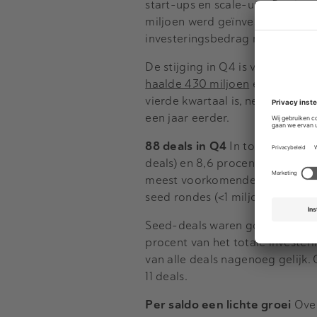
start-ups en scale-ups. Dat is 
miljoen werd geïnvesteerd. Ten 
investeringsbedrag met 89 proc
De stijging in Q4 is voor het gr
haalde 430 miljoen
euro op, de 
vierde kwartaal is, net als in h
een jaar eerder.
88 deals in Q4
In totaal werden
deals) en 8,6 procent meer dan 
meest voorkomende rondes met 
seed rondes (<1 miljoen euro) st
Seed-deals waren goed voor 38,
procent van het totale investeri
van alle deals nagenoeg gelijk. 
11 deals.
Per saldo een lichte groei
Over