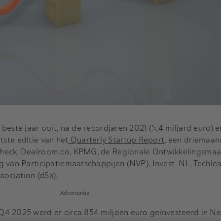
beste jaar ooit, na de recordjaren 2021 (5,4 miljard euro) 
atste editie van het
Quarterly Startup Report
, een driemaan
heck, Dealroom.co, KPMG, de Regionale Ontwikkelingsmaa
g van Participatiemaatschappijen (NVP), Invest-NL, Techle
sociation (dSa).
Advertentie
Q4 2025 werd er circa 854 miljoen euro geïnvesteerd in N