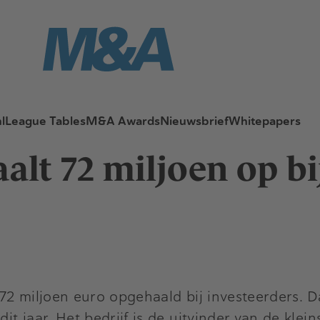
l
League Tables
M&A Awards
Nieuwsbrief
Whitepapers
alt 72 miljoen op bi
72 miljoen euro opgehaald bij investeerders. D
 jaar. Het bedrijf is de uitvinder van de kleins