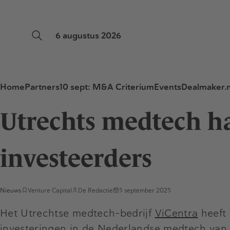
6 augustus 2026
Home
Partners
10 sept: M&A Criterium
Events
Dealmaker.n
Utrechts medtech ha
investeerders
Nieuws
Venture Capital
De Redactie
5 september 2025
Het Utrechtse medtech-bedrijf
ViCentra
heeft 
investeringen in de Nederlandse medtech van dit