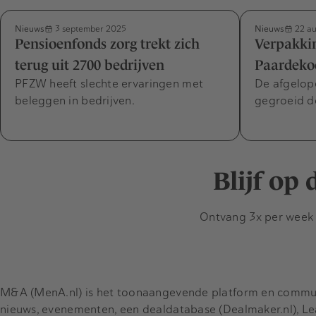
Nieuws
Nieuws
3 september 2025
22 au
Pensioenfonds zorg trekt zich
Verpakkin
terug uit 2700 bedrijven
Paardekoo
PFZW heeft slechte ervaringen met
De afgelope
beleggen in bedrijven.
gegroeid d
Blijf op
Ontvang 3x per week d
M&A (MenA.nl) is het toonaangevende platform en communit
nieuws, evenementen, een dealdatabase (Dealmaker.nl), L