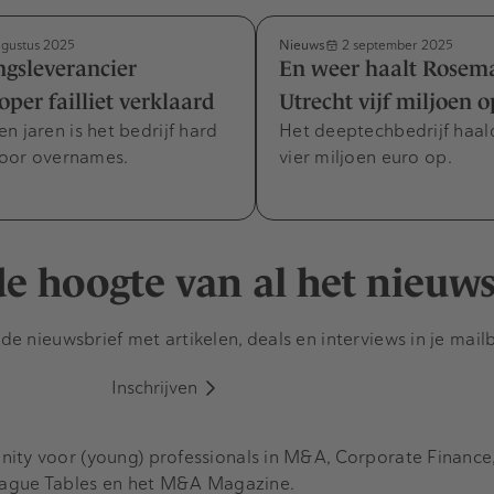
Nieuws
gustus 2025
2 september 2025
gsleverancier
En weer haalt Rosema
per failliet verklaard
Utrecht vijf miljoen o
n jaren is het bedrijf hard
Het deeptechbedrijf haal
oor overnames.
vier miljoen euro op.
 de hoogte van al het nieuw
e nieuwsbrief met artikelen, deals en interviews in je mail
Inschrijven
y voor (young) professionals in M&A, Corporate Finance, 
eague Tables en het M&A Magazine.