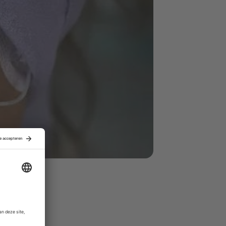
str
i
es
, met
n
Health