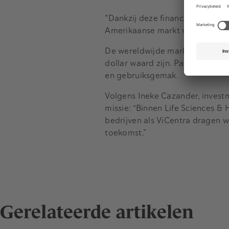
"Dankzij deze financiering kun
Amerikaanse markt versnellen”,
De wereldwijde markt voor insu
dollar waard zijn. Patchpompen
en gebruiksgemak.
Volgens Ineke Cazander, investme
missie: “Binnen Life Sciences & 
bedrijven als ViCentra dragen 
toekomst.”
Gerelateerde artikelen