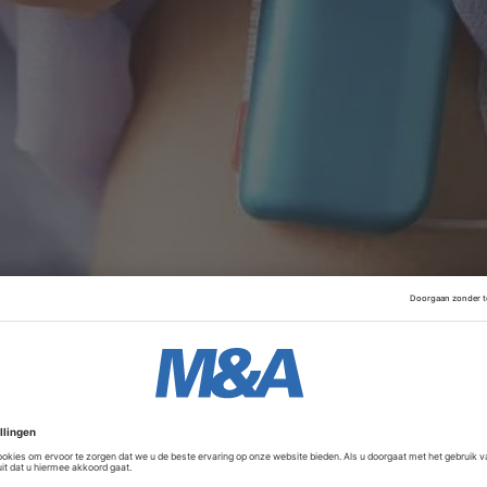
 door het Nederlandse venture capital‑fonds
Innovation Indu
aande aandeelhouder
Partners in Equity
,
EQT Life Sciences
e
Advertentie