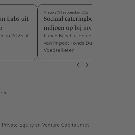
Nieuws
1 september 2025
n Labs uit
Sociaal cateringbedrijf haalt half
p
miljoen op bij investeerders
de in 2023 al
Lunch Bunch is de eerste investering
van Impact Fonds Duurzame
Voedselketen.
s
box
Private Equity en Venture Capital, met