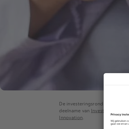
De investeringsronde is geleid
deelname van
Invest-NL
, best
Innovation
.