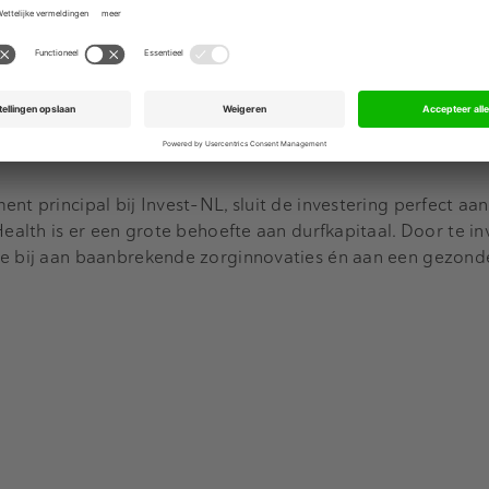
nen we voldoen aan de stijgende vraag in Europa en onze in
 aldus CEO Tom Arnold van ViCentra.
linepompen zal in 2034 naar verwachting meer dan veertie
 vormen het snelst groeiende segment, dankzij hun compa
nt principal bij Invest-NL, sluit de investering perfect aan
Health is er een grote behoefte aan durfkapitaal. Door te in
we bij aan baanbrekende zorginnovaties én aan een gezond