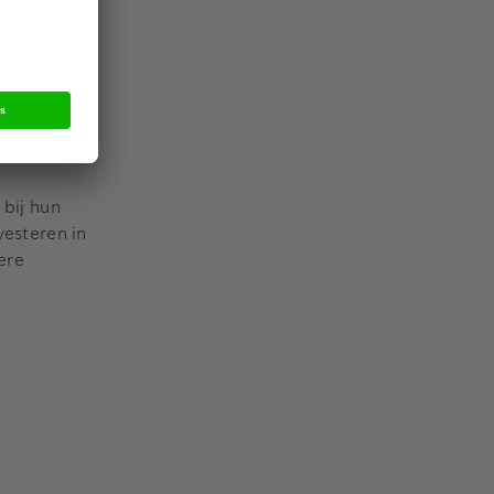
trede op de
n miljard
cte formaat
 bij hun
vesteren in
ere