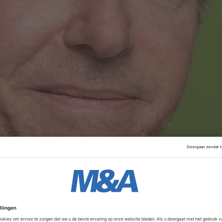
et behulp van een private investeerder de afgelopen vijf jaa
ls klapstuk eind december de
overname van FysioHolland
,
or fysiotherapie. TopzorgGroep wordt ondersteund door pr
het vroegere ABN AMRO Participatiefonds.