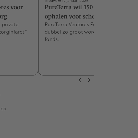
Nieuws
15 januari 2026
res voor
PureTerra wil 150 miljoen
org
ophalen voor schoon water-fonds
 private
PureTerra Ventures Fund II moet
orginfarct."
dubbel zo groot worden als het eerste
fonds.
s
box