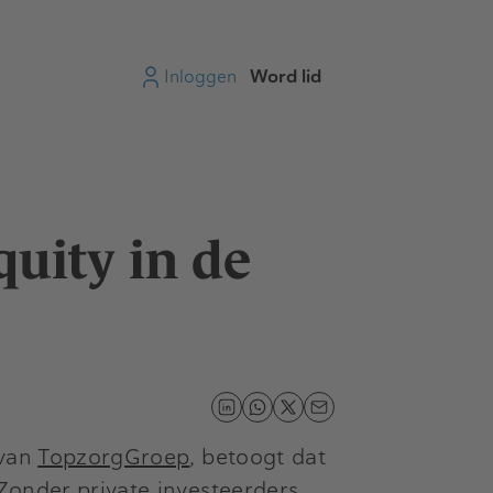
Inloggen
Word lid
uity in de
 van
TopzorgGroep
, betoogt dat
“Zonder private investeerders