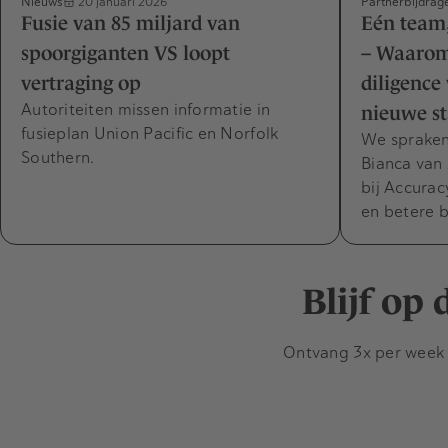
Nieuws
Partnerbijdrag
20 januari 2026
Fusie van 85 miljard van
Eén team,
spoorgiganten VS loopt
– Waarom
vertraging op
diligence
Autoriteiten missen informatie in
nieuwe s
fusieplan Union Pacific en Norfolk
We spraken
Southern.
Bianca van 
bij Accura
en betere 
Blijf op
Ontvang 3x per week d