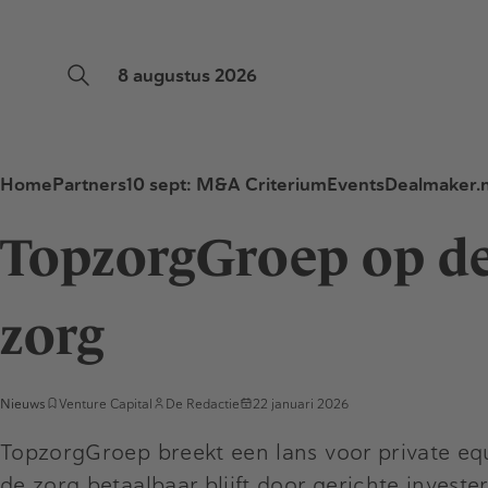
8 augustus 2026
Home
Partners
10 sept: M&A Criterium
Events
Dealmaker.n
TopzorgGroep op de 
zorg
Nieuws
Venture Capital
De Redactie
22 januari 2026
TopzorgGroep breekt een lans voor private equ
de zorg betaalbaar blijft door gerichte invest