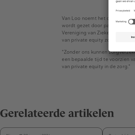
Van Loo noemt het onbegrijpelij
wordt gezet door partijen die e
Vereniging van Ziekenhuizen en
van private equity zorg inrichte
"Zonder ons kunnen zorgverzeke
een bepaalde tijd te voorzien 
van private equity in de zorg."
Gerelateerde artikelen