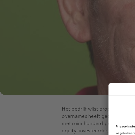
Het bedrijf wijst erop dat het m
overnames heeft gedaan. Met a
met ruim honderd praktijken vo
equity-investeerder
Capital A
, 