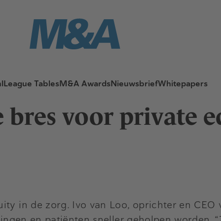
l
League Tables
M&A Awards
Nieuwsbrief
Whitepapers
bres voor private eq
ity in de zorg. Ivo van Loo, oprichter en CEO
eringen en patiënten sneller geholpen worden. 