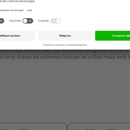
Advertentie
k dat private equity in de zorg voortdurend in een negatief
r belang bij hebben. Hij noemt in dit verband de Nederland
 Zorgverzekeraars Nederland.
"Terwijl we m
ede door de inv
n waar de patiënt wel voorop staat."
raars niet voldoen aan hun wettelijke zorgplicht om patië
van zorg. Achter de schermen lobbyen ze in Den Haag zelfs