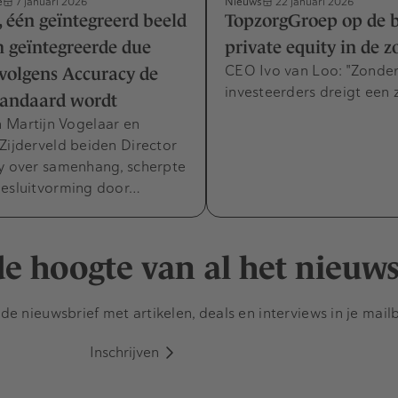
e
Nieuws
7 januari 2026
22 januari 2026
 één geïntegreerd beeld
TopzorgGroep op de b
 geïntegreerde due
private equity in de z
CEO Ivo van Loo: "Zonder
 volgens Accuracy de
investeerders dreigt een z
tandaard wordt
 Martijn Vogelaar en
Zijderveld beiden Director
cy over samenhang, scherpte
besluitvorming door…
 de hoogte van al het nieuw
e nieuwsbrief met artikelen, deals en interviews in je mail
Inschrijven