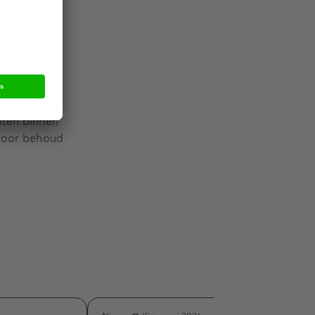
 daglicht
se
esteringen
nten binnen
 voor behoud