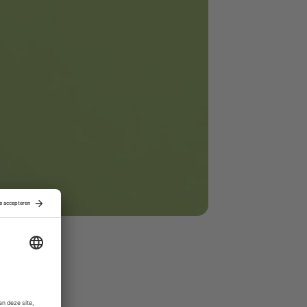
r tientallen
 een keten
ivate