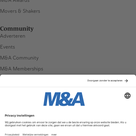
M&A Awards
Movers & Shakers
Community
Adverteren
Events
M&A Community
M&A Memberships
League Tables
M&A Magazine
Partners
Service & Contact
Contact