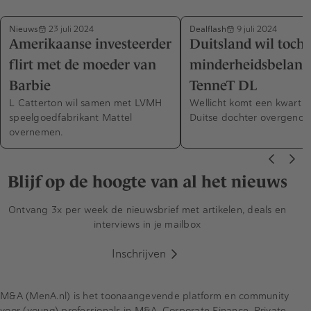
Nieuws
Dealflash
23 juli 2024
9 juli 2024
Amerikaanse investeerder
Duitsland wil toch
flirt met de moeder van
minderheidsbelang
Barbie
TenneT DL
L Catterton wil samen met LVMH
Wellicht komt een kwart 
speelgoedfabrikant Mattel
Duitse dochter overgenom
overnemen.
Blijf op de hoogte van al het nieuws
Ontvang 3x per week de nieuwsbrief met artikelen, deals en
interviews in je mailbox
Inschrijven
M&A (MenA.nl) is het toonaangevende platform en community
voor (young) professionals in M&A, Corporate Finance, Private