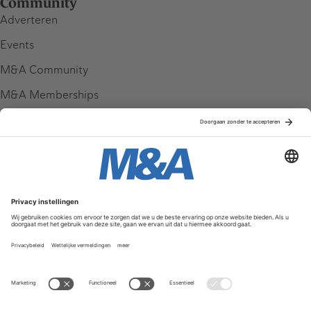
Community
Adverteren
Events
M&A Community
M&A Memberships
League Tables
M&A Magazine
Partners
Service & Contact
Contact
FAQ
Werken bij ons
Privacy Policy