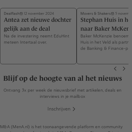
Dealflash
Movers & Shakers
12 november 2024
5 novemb
Antea zet nieuwe dochter
Stephan Huis in he
gelijk aan de deal
naar Baker McKenz
Na de investering neemt EduHint
Baker McKenzie benoemt
meteen Intertaal over.
Huis in het Veld als partn
de Banking & Finance-prak
Blijf op de hoogte van al het nieuws
Ontvang 3x per week de nieuwsbrief met artikelen, deals en
interviews in je mailbox
Inschrijven
M&A (MenA.nl) is het toonaangevende platform en community