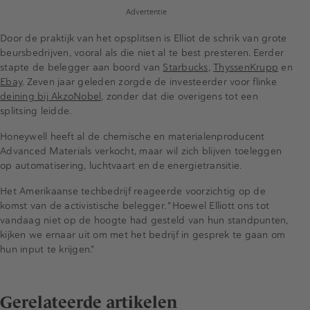
Advertentie
Door de praktijk van het opsplitsen is Elliot de schrik van grote
beursbedrijven, vooral als die niet al te best presteren. Eerder
stapte de belegger aan boord van
Starbucks
,
ThyssenKrupp
en
Ebay
. Zeven jaar geleden zorgde de investeerder voor flinke
deining bij AkzoNobel
, zonder dat die overigens tot een
splitsing leidde.
Honeywell heeft al de chemische en materialenproducent
Advanced Materials verkocht, maar wil zich blijven toeleggen
op automatisering, luchtvaart en de energietransitie.
Het Amerikaanse techbedrijf reageerde voorzichtig op de
komst van de activistische belegger. "Hoewel Elliott ons tot
vandaag niet op de hoogte had gesteld van hun standpunten,
kijken we ernaar uit om met het bedrijf in gesprek te gaan om
hun input te krijgen."
Gerelateerde artikelen