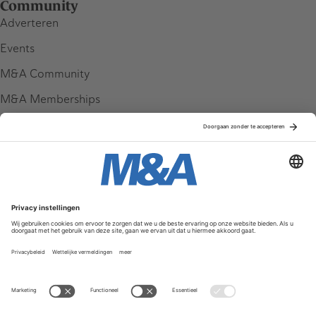
Community
Adverteren
Events
M&A Community
M&A Memberships
League Tables
M&A Magazine
Partners
Service & Contact
Contact
FAQ
Werken bij ons
Privacy Policy