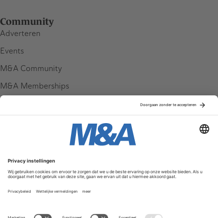
Community
Adverteren
Events
M&A Community
M&A Memberships
League Tables
M&A Magazine
Partners
Service & Contact
Contact
FAQ
Werken bij ons