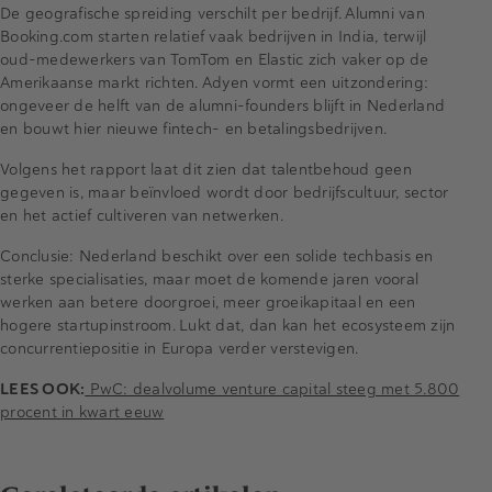
De geografische spreiding verschilt per bedrijf. Alumni van
Booking.com starten relatief vaak bedrijven in India, terwijl
oud-medewerkers van TomTom en Elastic zich vaker op de
Amerikaanse markt richten. Adyen vormt een uitzondering:
ongeveer de helft van de alumni-founders blijft in Nederland
en bouwt hier nieuwe fintech- en betalingsbedrijven.
Volgens het rapport laat dit zien dat talentbehoud geen
gegeven is, maar beïnvloed wordt door bedrijfscultuur, sector
en het actief cultiveren van netwerken.
Conclusie: Nederland beschikt over een solide techbasis en
sterke specialisaties, maar moet de komende jaren vooral
werken aan betere doorgroei, meer groeikapitaal en een
hogere startupinstroom. Lukt dat, dan kan het ecosysteem zijn
concurrentiepositie in Europa verder verstevigen.
LEES OOK:
PwC: dealvolume venture capital steeg met 5.800
procent in kwart eeuw