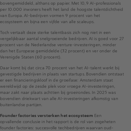
bovengemiddeld, althans op papier. Met 10,9 AI-professionals
per 10.000 inwoners heeft het land de hoogste talentdichtheid
van Europa. AI-bedrijven vormen 9 procent van het
ecosysteem en bijna een vijfde van alle scaleups.
Toch vertaalt deze sterke talentbasis zich nog niet in een
vergelijkbaar aantal snelgroeiende bedrijven. AI is goed voor 27
procent van de Nederlandse venture-investeringen, minder
dan het Europese gemiddelde (32 procent) en ver onder de
Verenigde Staten (60 procent).
Daar komt bij dat circa 70 procent van het AI-talent werkt bij
gevestigde bedrijven in plaats van startups. Bovendien ontstaat
er een financieringskloof in de groeifase: Amsterdam staat
wereldwijd op de zesde plek voor vroege AI-investeringen,
maar zakt naar plaats achttien bij groeirondes. In 2025 was
bovendien driekwart van alle AI-investeringen afkomstig van
buitenlandse partijen.
Founder factories versterken het ecosysteem
Een
opvallende conclusie in het rapport is de rol van zogeheten
founder factories: succesvolle techbedrijven waarvan oud-