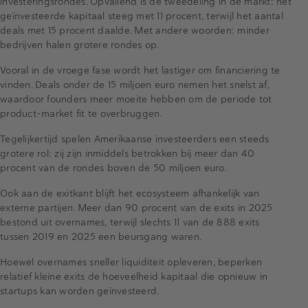
investeringsrondes. Opvallend is de tweedeling in de markt: het
geïnvesteerde kapitaal steeg met 11 procent, terwijl het aantal
deals met 15 procent daalde. Met andere woorden: minder
bedrijven halen grotere rondes op.
Vooral in de vroege fase wordt het lastiger om financiering te
vinden. Deals onder de 15 miljoen euro nemen het snelst af,
waardoor founders meer moeite hebben om de periode tot
product–market fit te overbruggen.
Tegelijkertijd spelen Amerikaanse investeerders een steeds
grotere rol: zij zijn inmiddels betrokken bij meer dan 40
procent van de rondes boven de 50 miljoen euro.
Ook aan de exitkant blijft het ecosysteem afhankelijk van
externe partijen. Meer dan 90 procent van de exits in 2025
bestond uit overnames, terwijl slechts 11 van de 888 exits
tussen 2019 en 2025 een beursgang waren.
Hoewel overnames sneller liquiditeit opleveren, beperken
relatief kleine exits de hoeveelheid kapitaal die opnieuw in
startups kan worden geïnvesteerd.