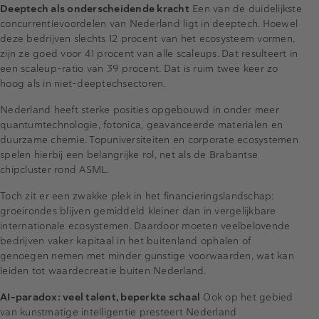
Deeptech als onderscheidende kracht
Een van de duidelijkste
concurrentievoordelen van Nederland ligt in deeptech. Hoewel
deze bedrijven slechts 12 procent van het ecosysteem vormen,
zijn ze goed voor 41 procent van alle scaleups. Dat resulteert in
een scaleup-ratio van 39 procent. Dat is ruim twee keer zo
hoog als in niet-deeptechsectoren.
Nederland heeft sterke posities opgebouwd in onder meer
quantumtechnologie, fotonica, geavanceerde materialen en
duurzame chemie. Topuniversiteiten en corporate ecosystemen
spelen hierbij een belangrijke rol, net als de Brabantse
chipcluster rond ASML.
Toch zit er een zwakke plek in het financieringslandschap:
groeirondes blijven gemiddeld kleiner dan in vergelijkbare
internationale ecosystemen. Daardoor moeten veelbelovende
bedrijven vaker kapitaal in het buitenland ophalen of
genoegen nemen met minder gunstige voorwaarden, wat kan
leiden tot waardecreatie buiten Nederland.
AI-paradox: veel talent, beperkte schaal
Ook op het gebied
van kunstmatige intelligentie presteert Nederland