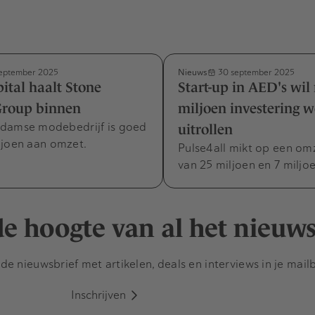
Nieuws
september 2025
30 september 2025
ital haalt Stone
Start-up in AED's wil
Group binnen
miljoen investering w
damse modebedrijf is goed
uitrollen
ljoen aan omzet.
Pulse4all mikt op een om
van 25 miljoen en 7 miljoe
 de hoogte van al het nieuw
e nieuwsbrief met artikelen, deals en interviews in je mail
Inschrijven