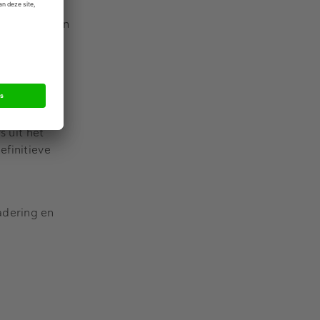
investeringen
e aansluiten
egt René
s uit het
efinitieve
adering en