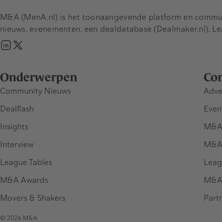
M&A (MenA.nl) is het toonaangevende platform en communit
nieuws, evenementen, een dealdatabase (Dealmaker.nl), L
Onderwerpen
Co
Community Nieuws
Adve
Dealflash
Even
Insights
M&A
Interview
M&A
League Tables
Leag
M&A Awards
M&A
Movers & Shakers
Part
© 2026 M&A