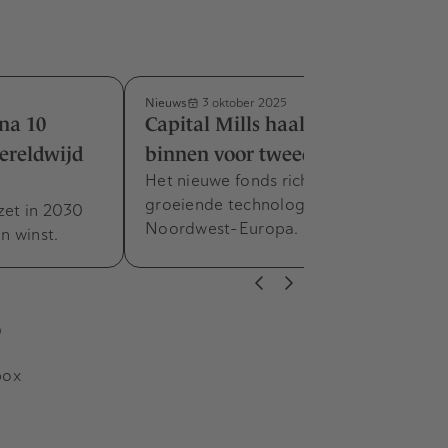
Nieuws
3 oktober 2025
 na 10
Capital Mills haalt eerste sluiting
ereldwijd
binnen voor tweede RBF-fonds
Het nieuwe fonds richt zich op
groeiende technologiebedrijven in
zet in 2030
Noordwest-Europa.
n winst.
s
box