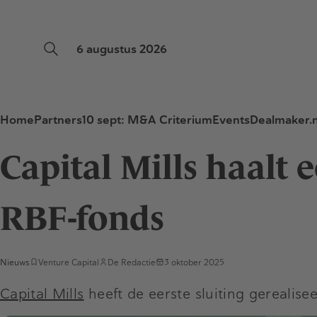
6 augustus 2026
Home
Partners
10 sept: M&A Criterium
Events
Dealmaker.n
Capital Mills haalt 
RBF-fonds
Nieuws
Venture Capital
De Redactie
3 oktober 2025
Capital Mills
heeft de eerste sluiting gerealis