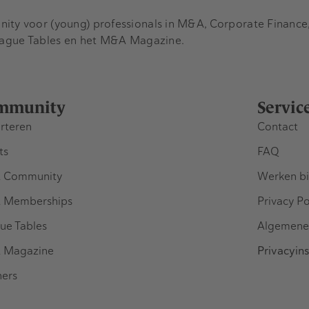
y voor (young) professionals in M&A, Corporate Finance, 
eague Tables en het M&A Magazine.
mmunity
Servic
rteren
Contact
ts
FAQ
 Community
Werken bi
 Memberships
Privacy Po
ue Tables
Algemene
 Magazine
Privacyins
ners