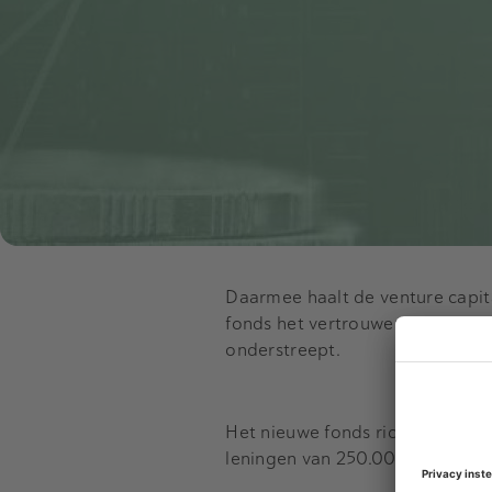
Daarmee haalt de venture capit
fonds het vertrouwen in deze n
onderstreept.
Het nieuwe fonds richt zich op
leningen van 250.000 euro tot 2