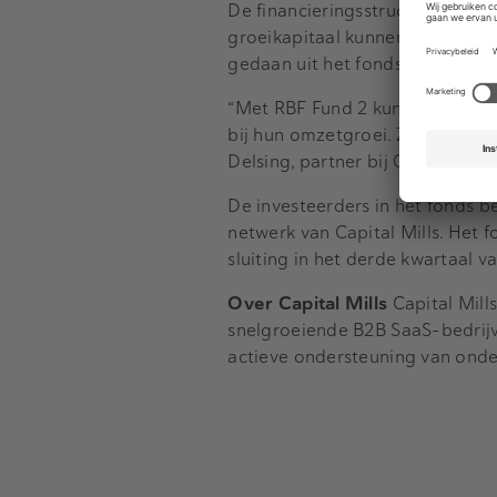
De financieringsstructuur is g
groeikapitaal kunnen aantrekken
gedaan uit het fonds; namen v
“Met RBF Fund 2 kunnen we onde
bij hun omzetgroei. Zo ontstaat
Delsing, partner bij Capital Mills
De investeerders in het fonds be
netwerk van Capital Mills. Het 
sluiting in het derde kwartaal v
Over Capital Mills
Capital Mills
snelgroeiende B2B SaaS-bedrijv
actieve ondersteuning van onde