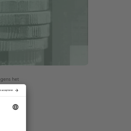
lgens het
jven
rstrekt