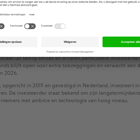
ekoppeld aan terugkerende omzet, zodat ondernemers extra
 zonder aandelenbelang af te staan. Inmiddels zijn al vier 
an de bedrijven worden binnenkort bekendgemaakt.
rnemers opnieuw flexibele financieringsvormen bieden di
 duurzame groei zonder verwatering voor de oprichters”, z
.
staan uit family offices en ervaren particuliere investeerder
fonds blijft open voor extra toezeggingen en verwacht een d
an 2026.
, opgericht in 2015 en gevestigd in Nederland, investeert in
en. De investeerder staat bekend om zijn langetermijnben
rnemers met ambitie en technologie van hoog niveau.