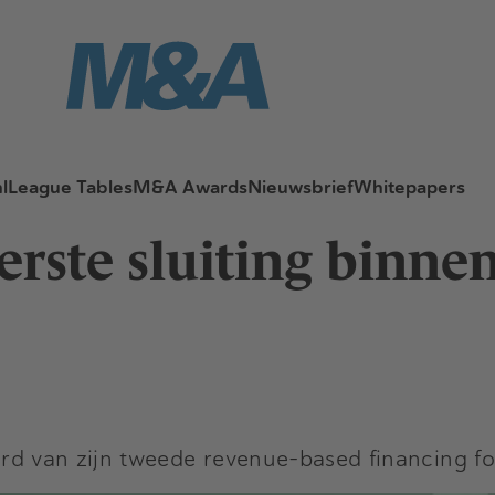
l
League Tables
M&A Awards
Nieuwsbrief
Whitepapers
eerste sluiting binn
eerd van zijn tweede revenue-based financing f