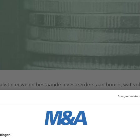
alist nieuwe en bestaande investeerders aan boord, wat vo
iet-verwaterende financieringsvorm voor technologiebedri
Advertentie
 groeiende technologiebedrijven in Noordwest-Europa en ve
,5 miljoen euro.