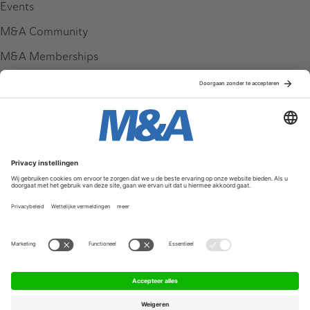
Events
M&A Community
M&A Memberships
League Tables
M&A Magazine
Partners
Service & Contact
Contact
FAQ
Werken bij ons
Privacy Policy
Algemene Voorwaarden