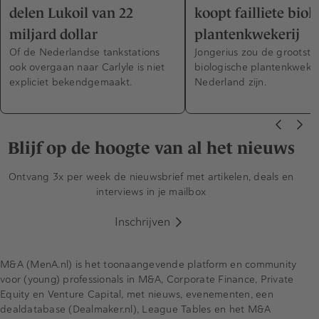
delen Lukoil van 22
koopt failliete biol
miljard dollar
plantenkwekerij
Of de Nederlandse tankstations
Jongerius zou de grootste
ook overgaan naar Carlyle is niet
biologische plantenkweker
expliciet bekendgemaakt.
Nederland zijn.
Blijf op de hoogte van al het nieuws
Ontvang 3x per week de nieuwsbrief met artikelen, deals en
interviews in je mailbox
Inschrijven
M&A (MenA.nl) is het toonaangevende platform en community
voor (young) professionals in M&A, Corporate Finance, Private
Equity en Venture Capital, met nieuws, evenementen, een
dealdatabase (Dealmaker.nl), League Tables en het M&A