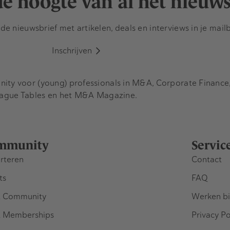
 de hoogte van al het nieuw
e nieuwsbrief met artikelen, deals en interviews in je mail
Inschrijven
y voor (young) professionals in M&A, Corporate Finance, 
eague Tables en het M&A Magazine.
mmunity
Servic
rteren
Contact
ts
FAQ
 Community
Werken bi
 Memberships
Privacy Po