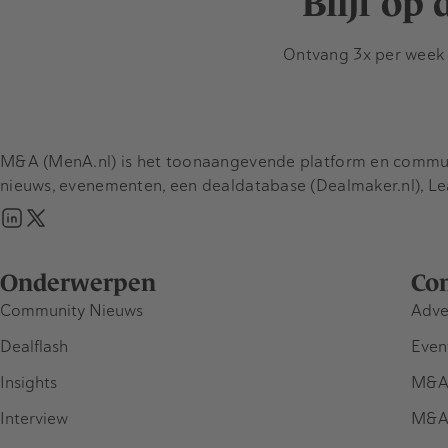
Blijf op
Ontvang 3x per week d
M&A (MenA.nl) is het toonaangevende platform en communit
nieuws, evenementen, een dealdatabase (Dealmaker.nl), L
Onderwerpen
Co
Community Nieuws
Adve
Dealflash
Even
Insights
M&A
Interview
M&A