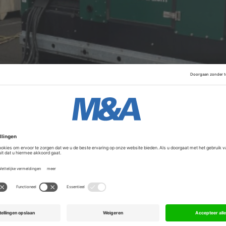
ale grootheid, goed voor bijna vijftien miljoen euro omzet.
rnationaal te laten groeien via overnames in de buurlanden
tvloeien is nog niet bekend. Daarnaast helpt Waterland Lo
men, mobiele zonnepanelen en waterstofgeneratoren.
Advertentie