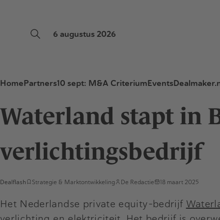
6 augustus 2026
Home
Partners
10 sept: M&A Criterium
Events
Dealmaker.n
Waterland stapt in 
verlichtingsbedrijf
Dealflash
Strategie & Marktontwikkeling
De Redactie
18 maart 2025
Het Nederlandse private equity-bedrijf
Waterl
verlichting en elektriciteit. Het bedrijf is ov