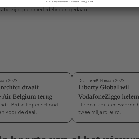
patie zijn geen mededelingen gedaan.
Dealflash
aart 2025
14 maart 2025
 rechter draait
Liberty Global wil
 Air Belgium terug
VodafoneZiggo helema
nds-Britse koper schond
De deal zou een waarde 
n voor de deal.
twee miljard euro.