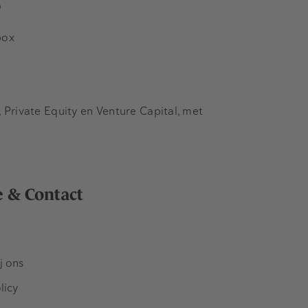
s
box
Private Equity en Venture Capital, met
e & Contact
j ons
licy