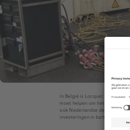
In België is Locquet een nation
moet helpen om het bedrijf inte
ook Nederlandse deals uit voor
investeringen in batterijsyste