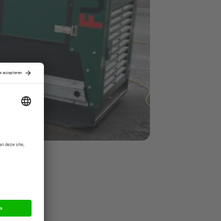
 Waterland
. Of daar
quet met