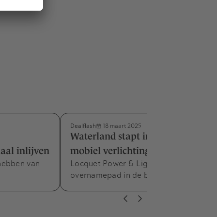
Dealflash
18 maart 2025
Waterland stapt in Belgisch
al inlijven
mobiel verlichtingsbedrijf
hebben van
Locquet Power & Light gaat op
overnamepad in de buurlanden.