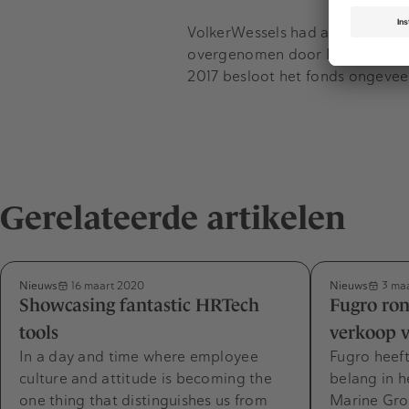
VolkerWessels had al eens eerd
overgenomen door Reggeborgh. L
2017 besloot het fonds ongevee
Gerelateerde artikelen
Nieuws
Nieuws
16 maart 2020
3 maa
Showcasing fantastic HRTech
Fugro ron
tools
verkoop 
In a day and time where employee
Fugro heeft
culture and attitude is becoming the
belang in 
one thing that distinguishes us from
Marine Gro