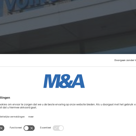
 bod op VolkerWessels van 22,20 euro per aandeel, inclusi
ed Reggeborgh dat bod gestand en eerder deze week vro
Advertentie