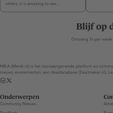
others, it is amazing to see…
Blijf op
Ontvang 3x per week d
M&A (MenA.nl) is het toonaangevende platform en communit
nieuws, evenementen, een dealdatabase (Dealmaker.nl), L
Onderwerpen
Co
Community Nieuws
Adve
Dealflash
Even