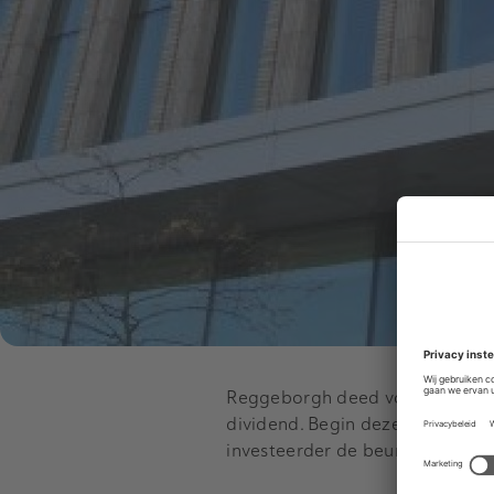
Reggeborgh deed vorig jaar een
dividend. Begin deze maand de
investeerder de beursexit aan.