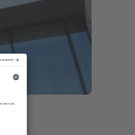
ef interim-
eg de