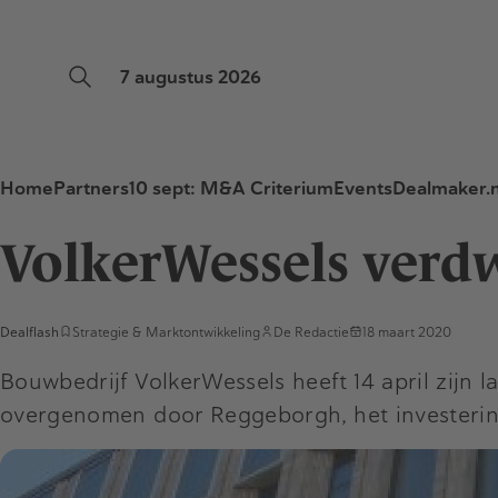
7 augustus 2026
Home
Partners
10 sept: M&A Criterium
Events
Dealmaker.n
VolkerWessels verdw
Dealflash
Strategie & Marktontwikkeling
De Redactie
18 maart 2020
Bouwbedrijf VolkerWessels heeft 14 april zij
overgenomen door Reggeborgh, het investering