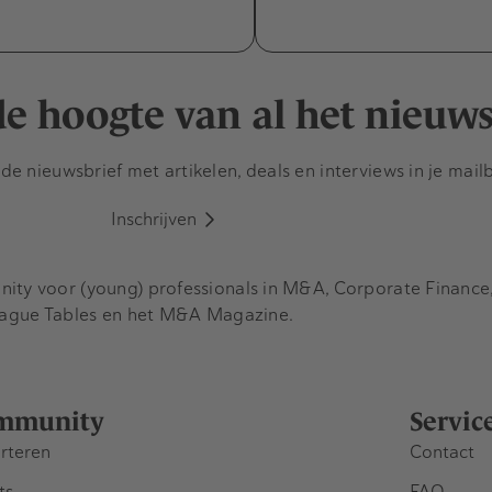
 de hoogte van al het nieuw
e nieuwsbrief met artikelen, deals en interviews in je mail
Inschrijven
y voor (young) professionals in M&A, Corporate Finance, 
eague Tables en het M&A Magazine.
mmunity
Servic
rteren
Contact
ts
FAQ