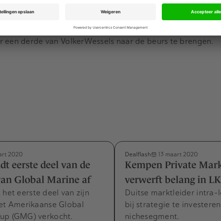
er een beursnotering, van 1989 tot 2003. Ook toen werd d
ater verkocht het investeringsfonds een deel van de aan
r een derde van VolkerWessels naar de beurs te brengen.
Dealflash
rt 2020
13 maart 2020
dt eerste deel van de
Kempen Private Mark
van Global Marine af
verwerft belang in L
 het eerste deel van zijn
Duitse marktleider intra-l
het Amerikaanse Global
bij strategie te investeren
up (GMG) verkocht.
nichesegment.