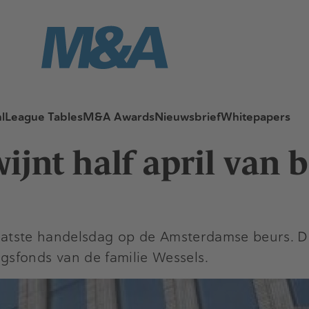
l
League Tables
M&A Awards
Nieuwsbrief
Whitepapers
ijnt half april van 
n laatste handelsdag op de Amsterdamse beurs.
sfonds van de familie Wessels.