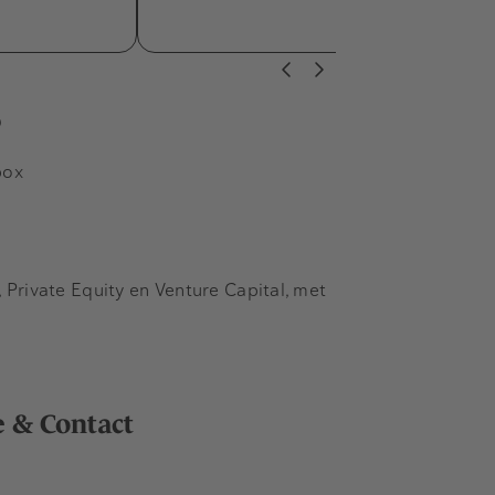
s
box
Private Equity en Venture Capital, met
e & Contact