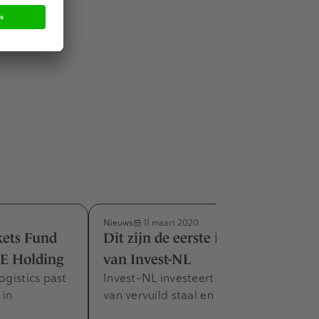
e bouwer
delen en in
Nieuws
11 maart 2020
ets Fund
Dit zijn de eerste investeringen
KE Holding
van Invest-NL
ogistics past
Invest-NL investeert in de recycling
 in
van vervuild staal en Brabants biogas.