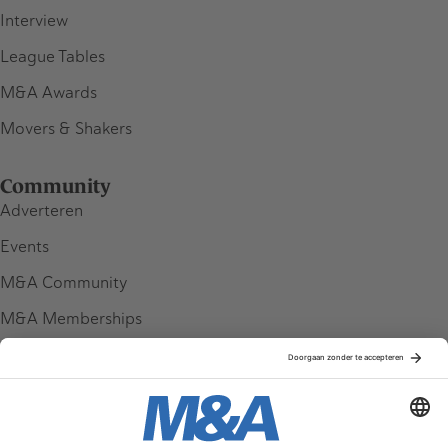
Interview
League Tables
M&A Awards
Movers & Shakers
Community
Adverteren
Events
M&A Community
M&A Memberships
League Tables
M&A Magazine
Partners