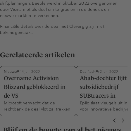
shiftplanningen. Beeple werd in oktober 2022 overgenomen
door Visma met als doel om te groeien in de Benelux en
nieuwe markten te verkennen.
Financiële details over de deal met Clevergig zijn niet
bekendgemaakt.
Gerelateerde artikelen
Nieuws
Dealflash
14 juni 2023
2 juni 2023
Overname Activision
Abab-dochter lijft
Blizzard geblokkeerd in
subsidiebedrijf
de VS
SUBtracers in
Microsoft verwacht dat de
Epiic slaat vleugels uit in
rechtbank de deal vlot zal trekken.
voor innovatieve bedrijven
Blijf op de hoogte van al het nieuws