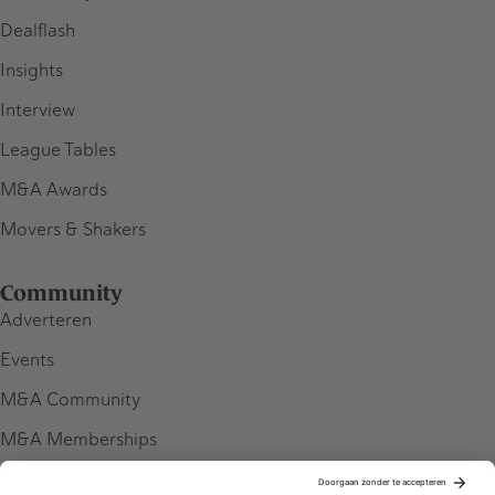
Dealflash
Insights
Interview
League Tables
M&A Awards
Movers & Shakers
Community
Adverteren
Events
M&A Community
M&A Memberships
League Tables