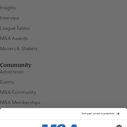
Insights
Interview
League Tables
M&A Awards
Movers & Shakers
Community
Adverteren
Events
M&A Community
M&A Memberships
League Tables
M&A Magazine