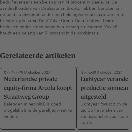
bedrijf eveneens een belang van 31 procent in
Dealsuite
. De
aandeelhouders van Dealsuite en Brookz hebben besloten om
de beide activiteiten onder één holdingvennootschap samen te
brengen, genaamd Deal Value Group. Daarin blijven beide
bedrijven onder eigen naam hun strategie uitvoeren. Value8
houdt een belang van 31 procent in de combinatie.
Gerelateerde artikelen
Dealflash
Nieuws
13 oktober 2023
4 oktober 2023
Nederlandse private
Lightyear verandert
equity-firma Arcola koopt
productie zonneau
Straatweg Group
uitgesteld
Beleggen in het MKB is goed
Lightyear focust zich de
mogelijk als je de pareltjes weet te
tijd op het maken van
vinden.
zonnepanelen voor op elek
auto's.