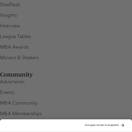
Dealflash
Insights
Interview
League Tables
M&A Awards
Movers & Shakers
Community
Adverteren
Events
M&A Community
M&A Memberships
League Tables