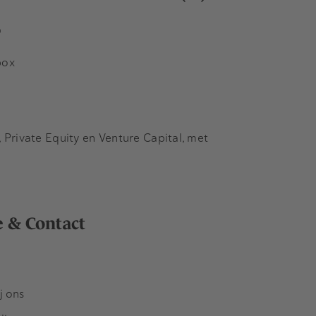
s
box
Private Equity en Venture Capital, met
e & Contact
j ons