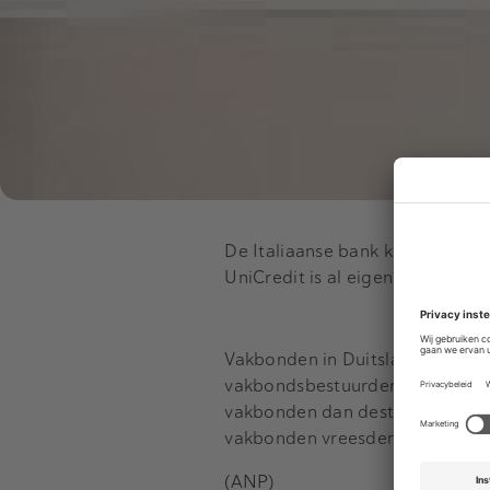
De Italiaanse bank koestert al 
UniCredit is al eigenaar van HV
Vakbonden in Duitsland zijn te
vakbondsbestuurder Stefan Witt
vakbonden dan destijds bij de
vakbonden vreesden toen het ve
(ANP)