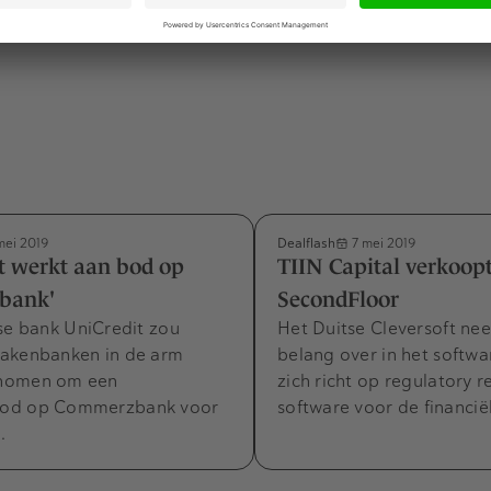
Dealflash
mei 2019
7 mei 2019
t werkt aan bod op
TIIN Capital verkoopt
bank'
SecondFloor
se bank UniCredit zou
Het Duitse Cleversoft ne
akenbanken in de arm
belang over in het softwa
nomen om een
zich richt op regulatory r
od op Commerzbank voor
software voor de financi
.