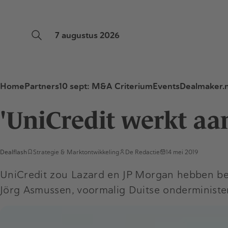
7 augustus 2026
Home
Partners
10 sept: M&A Criterium
Events
Dealmaker.n
'UniCredit werkt a
Dealflash
Strategie & Marktontwikkeling
De Redactie
14 mei 2019
UniCredit zou Lazard en JP Morgan hebben ben
Jörg Asmussen, voormalig Duitse onderministe