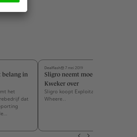
Dealflash
7 mei 2019
 belang in
Sligro neemt moederbedrijf De
Kweker over
emt het
Sligro koopt Exploitatiemaatschappij
rebedrijf dat
Wheere. .
eporting
ële…