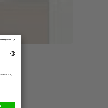
ingewijden.
chen.
 de
 De