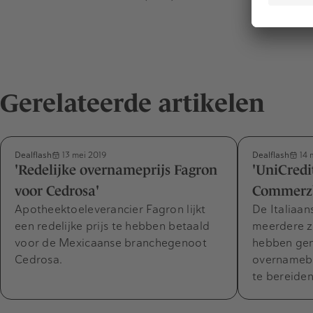
Gerelateerde artikelen
Dealflash
Dealflash
13 mei 2019
14 
'Redelijke overnameprijs Fagron
'UniCredi
voor Cedrosa'
Commerz
Apotheektoeleverancier Fagron lijkt
De Italiaan
een redelijke prijs te hebben betaald
meerdere z
voor de Mexicaanse branchegenoot
hebben ge
Cedrosa.
overnameb
te bereiden