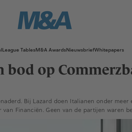
l
League Tables
M&A Awards
Nieuwsbrief
Whitepapers
an bod op Commerzb
aderd. Bij Lazard doen Italianen onder meer 
r van Financiën. Geen van de partijen waren b