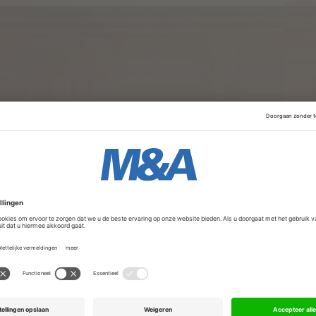
langer plannen voor een uitbreiding naar Duitsland, zeggen 
B, een Duitse kredietverlener met een hoofdkantoor in Mün
Advertentie
gen een Italiaanse fusiepartner voor Commerzbank. Dat zei
mann eerder deze week. Hij verwacht nog meer verzet bij
 onderhandelingen over het samengaan met Deutsche Bank.
rlies tot wel 30.000 banen.