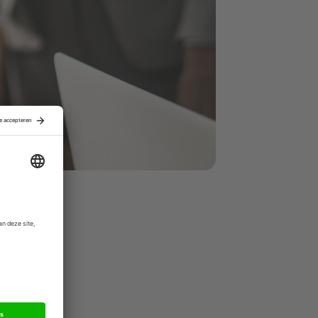
jk.
iedingen.
platform
n kennis en