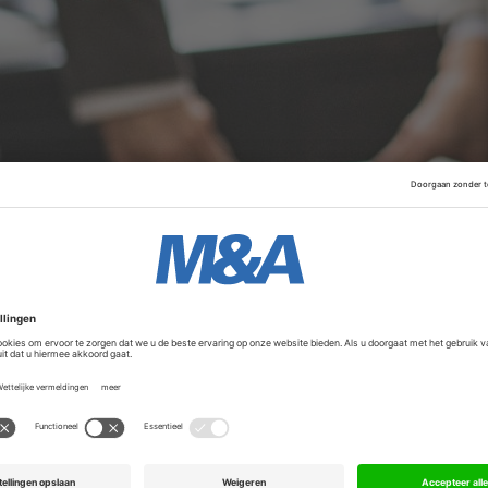
.com vergroot Uitmetkorting.nl zijn marktbereik aanzienli
s internationaal platform met aantrekkelijke deals en aanb
slimme inzet van AI is schaalbaarheid naar een wereldwijd 
Advertentie
rdelen door gebruik te maken van dezelfde dealdatabase e