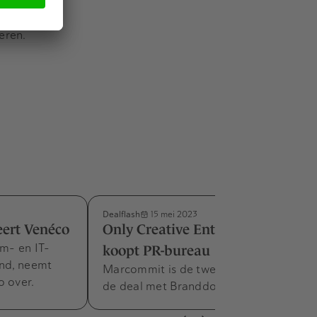
eren.
Dealflash
15 mei 2023
eert Venéco
Only Creative Entrepreneurs
om- en IT-
koopt PR-bureau
and, neemt
Marcommit is de tweede overname na
o over.
de deal met Branddoctors.