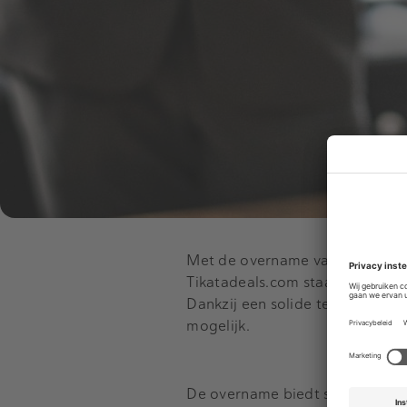
Met de overname van Tikatadeals
Tikatadeals.com staat bekend al
Dankzij een solide techniek en 
mogelijk.
De overname biedt synergievoo