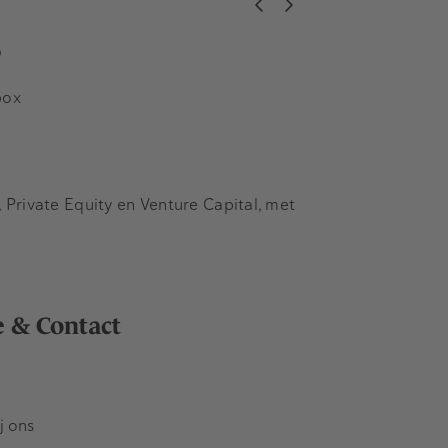
s
box
Private Equity en Venture Capital, met
e & Contact
j ons