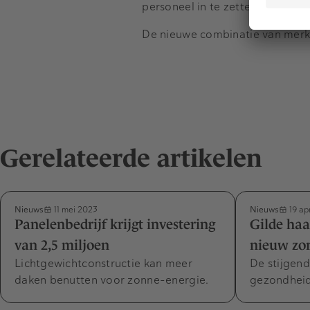
personeel in te zetten over bei
De nieuwe combinatie van merke
Gerelateerde artikelen
Nieuws
Nieuws
11 mei 2023
19 ap
Panelenbedrijf krijgt investering
Gilde haa
van 2,5 miljoen
nieuw zo
Lichtgewichtconstructie kan meer
De stijgen
daken benutten voor zonne-energie.
gezondheid