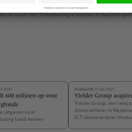
de platformen.
n zal vanuit het Uitmetkorting.nl kantoor in Haarlem oper
Dealflash
ril 2023
10 mei 2023
lt 600 miljoen op voor
Yielder Group acquir
Yielder Group, een telec
rgfonds
dienstverlener in Nederl
de uitgaven voor
ICT-dienstverlener Venéc
szorg biedt kansen.