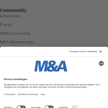
Community
Adverteren
Events
M&A Community
M&A Memberships
League Tables
M&A Magazine
Partners
Service & Contact
Contact
FAQ
Werken bij ons