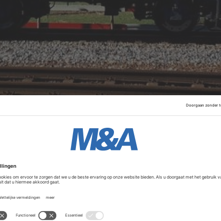
viseur in vastgoed, infrastructuur en energie. Volgens dat b
s ontslagen. Vijf medewerkers verhuizen mee naar de nie
kton, meldt Aiber. De projectadviseur maakte niet bekend h
trukton
kondigde eerder al aan
onderdelen te willen verkop
ouwactiviteiten op en om het spoor.
Advertentie