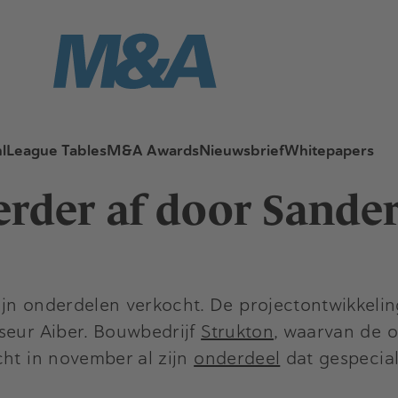
l
League Tables
M&A Awards
Nieuwsbrief
Whitepapers
erder af door Sande
jn onderdelen verkocht. De projectontwikkelin
seur Aiber. Bouwbedrijf
Strukton
, waarvan de 
cht in november al zijn
onderdeel
dat gespecial