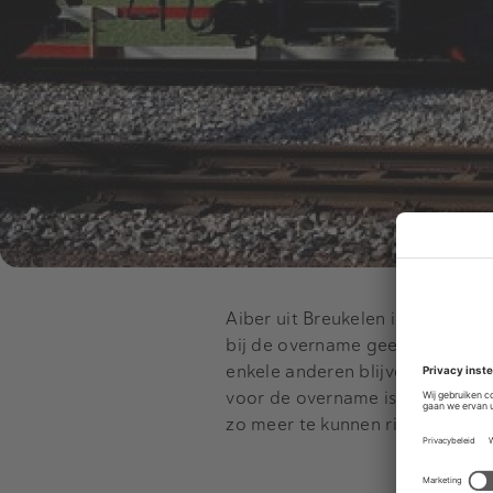
Aiber uit Breukelen is projectad
bij de overname geen werknemer
enkele anderen blijven bij Stru
voor de overname is betaald. S
zo meer te kunnen richten op b