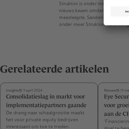
Strukton is onder meer bekend 
nieuws kwam omdat hij een
priv
meesleepte. Sanderink werd da
onder meer Strukton. Voormali
Gerelateerde artikelen
Insights
Nieuws
3 april 2024
13 ma
Consolidatieslag in markt voor
Eye Secur
implementatiepartners gaande
voor groe
De drang naar schaalgrootte maakt
aan de C
het voor private equity bedrijven
‘Financieri
interessant om toe te treden.
doel te ber