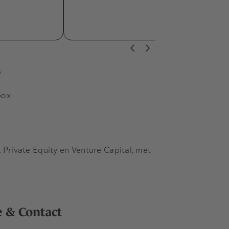
s
box
Private Equity en Venture Capital, met
e & Contact