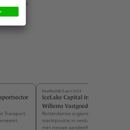
n vaak in het
daarin
 topman van
(ANP)
Dealflash
8 april 2024
sportsector
IceLake Capital investeert in
Willems Vastgoedonderhoud
er Transport
Rotterdamse organisatie versterkt
erneemt.
marktpositie in verduurzamingsopgave
met nieuwe aandeelhouder.