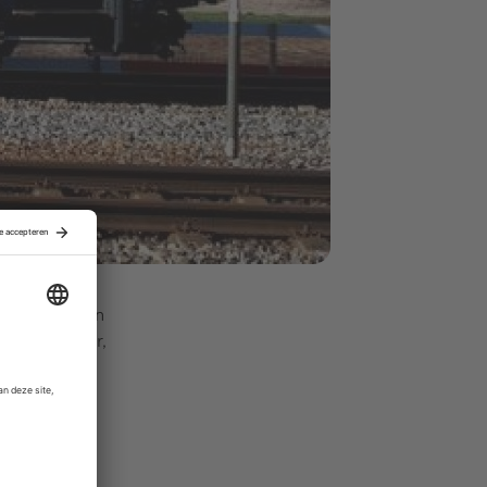
edrijf worden
uwe eigenaar,
oeveel geld
en, om zich