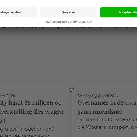
door zijn oud-topman Gerard Sanderink, die afgelopen jare
éconflict
met zijn ex publiekelijk uitvocht en zijn bedrijven 
arom vorig jaar door de ondernemingskamer geschorst als
g BAM-baas Rob van Wingerden is nu de interim-topman. 
Dealflash
art 2024
4 april 2024
ity haalt 36 miljoen op
Overnames in de tran
iversnelling: Zes vragen
gaan razendsnel
Dit keer is het Chr. Verme
EO
die Wouters Transport ov
ng is een middel om ons
eiken: de samenleving