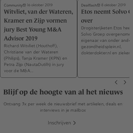
Community
Dealflash
16 oktober 2019
8 oktober 2019
Witvliet, van der Wateren,
Etos neemt Solvo 
Kramer en Zijp vormen
over
Drogisterijketen Etos heef
jury Best Young M&A
Solvo Groep overgenomen
Advisor 2019
eigenaar van onder ander
Richard Witvliet (Houthoff),
gezondheidsplein.nl,
Christiane van der Wateren
dokterdokter.nl en ziekenhu
(Philips), Tanja Kramer (KPN) en
Petra Zijp (NautaDutilh) in jury
voor de M&A…
Blijf op de hoogte van al het nieuws
Ontvang 3x per week de nieuwsbrief met artikelen, deals en
interviews in je mailbox
Inschrijven