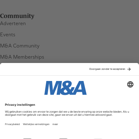
Community
Adverteren
Events
M&A Community
M&A Memberships
League Tables
M&A Magazine
Partners
Service & Contact
Contact
FAQ
Werken bij ons