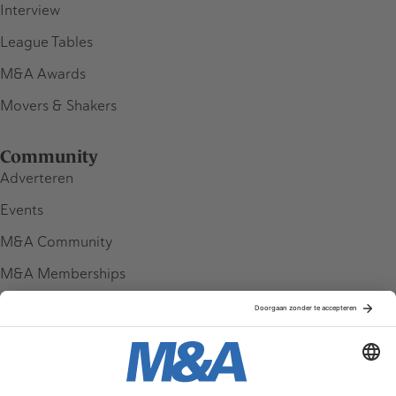
Interview
League Tables
M&A Awards
Movers & Shakers
Community
Adverteren
Events
M&A Community
M&A Memberships
League Tables
M&A Magazine
Partners