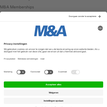
M&A Memberships
League Tables
M&A Magazine
Partners
Service & Contact
Contact
FAQ
Werken bij ons
Privacy Policy
Algemene Voorwaarden
Privacyinstellingen
© 2026 M&A