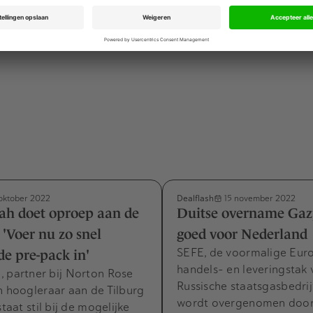
r expertise uitbreiden in orthopedische hulpmiddelen. Er
 deze transactie bekend gemaakt.
Dealflash
oktober 2022
15 november 2022
ah doet oproep aan de
Duitse overname Gaz
 'Voer nu zo snel
goed voor Nederland
SEFE, de voormalige Eur
de pre-pack in'
handels- en leveringstak 
, partner bij Norton Rose
Russische staatsgasbedri
n hoogleraar aan de Tilburg
wordt overgenomen door
staat stil bij de mogelijke