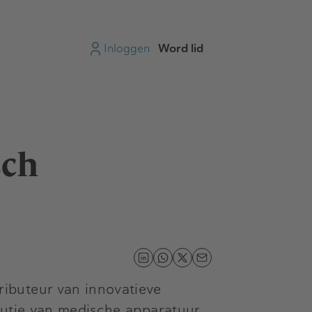
Inloggen
Word lid
sch
ibuteur van innovatieve
butie van medische apparatuur,