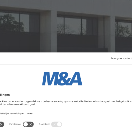
t in 2004 en is uitgegroeid van twee naar 25 medewerkers.
 en de Vacoped (een gips vervanger voor onderbeen- en
 Dankzij exclusieve distributierechten op een aantal medi
or.
Advertentie