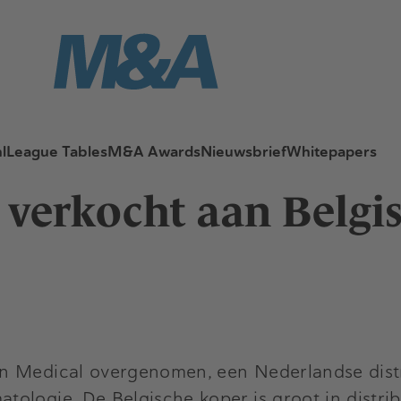
l
League Tables
M&A Awards
Nieuwsbrief
Whitepapers
 verkocht aan Belgi
n Medical overgenomen, een Nederlandse distr
ologie. De Belgische koper is groot in distri