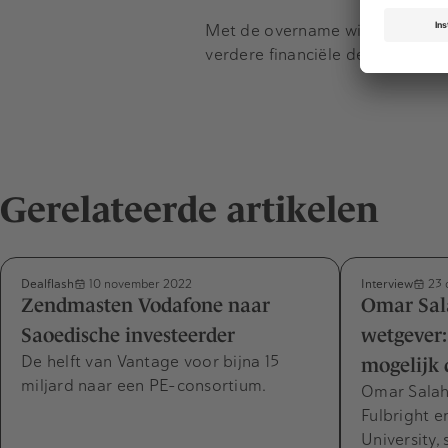
Met de overname wil Arseus haa
verdere financiële details over
Gerelateerde artikelen
Dealflash
Interview
10 november 2022
23 
Zendmasten Vodafone naar
Omar Sal
Saoedische investeerder
wetgever:
De helft van Vantage voor bijna 15
mogelijk 
miljard naar een PE-consortium.
Omar Salah
Fulbright e
University, 