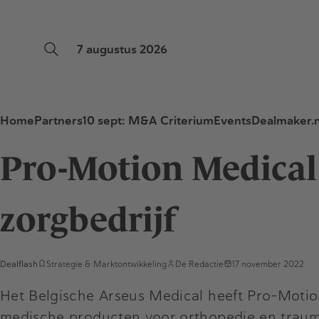
7 augustus 2026
Home
Partners
10 sept: M&A Criterium
Events
Dealmaker.n
Pro-Motion Medical
zorgbedrijf
Dealflash
Strategie & Marktontwikkeling
De Redactie
17 november 2022
Het Belgische Arseus Medical heeft Pro-Motio
medische producten voor orthopedie en traumat