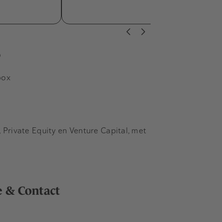
s
box
Private Equity en Venture Capital, met
e & Contact