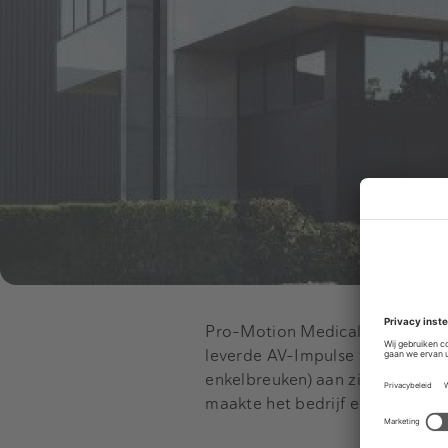
Pro-Motion Medical is opgerich
leverde AV-Impulse voetpompen
enkelbreuken) aan ziekenhuizen.
maakte het bedrijf een groei do