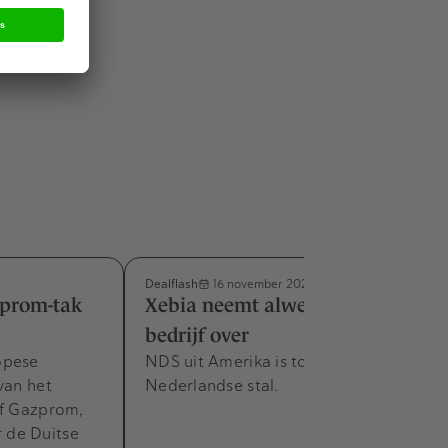
 worden geen
Dealflash
16 november 2022
prom-tak
Xebia neemt alweer een IT-
bedrijf over
opese
NDS uit Amerika is toegevoegd aan de
van het
Nederlandse stal.
jf Gazprom,
 de Duitse