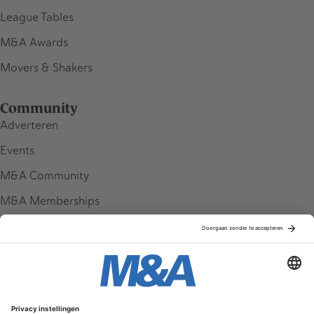
League Tables
M&A Awards
Movers & Shakers
Community
Adverteren
Events
M&A Community
M&A Memberships
League Tables
M&A Magazine
Partners