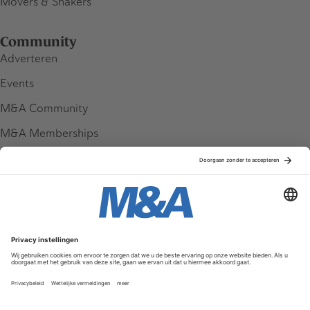
Movers & Shakers
Community
Adverteren
Events
M&A Community
M&A Memberships
League Tables
M&A Magazine
Partners
Service & Contact
Contact
FAQ