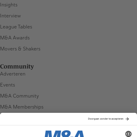
Insights
Interview
League Tables
M&A Awards
Movers & Shakers
Community
Adverteren
Events
M&A Community
M&A Memberships
League Tables
M&A Magazine