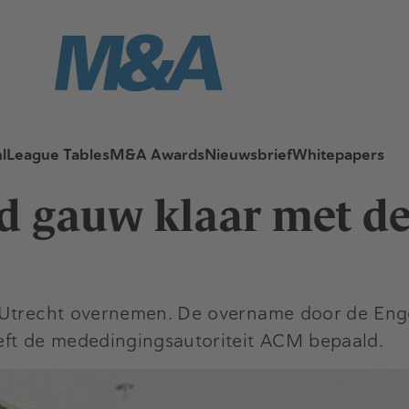
l
League Tables
M&A Awards
Nieuwsbrief
Whitepapers
 gauw klaar met d
 Utrecht overnemen. De overname door de Engel
eft de mededingingsautoriteit ACM bepaald.