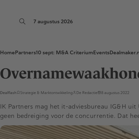
7 augustus 2026
Home
Partners
10 sept: M&A Criterium
Events
Dealmaker.n
Overnamewaakhond
Dealflash
Strategie & Marktontwikkeling
De Redactie
8 augustus 2022
IK Partners mag het it-adviesbureau IG&H uit
geen bedreiging voor de concurrentie. Dat he