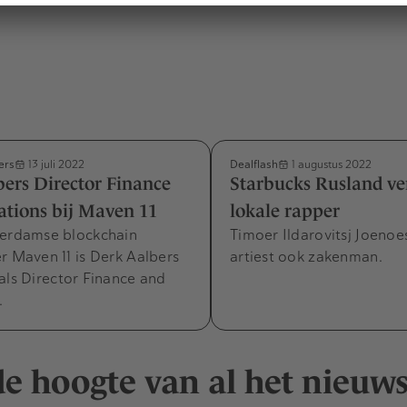
ers
Dealflash
13 juli 2022
1 augustus 2022
ers Director Finance
Starbucks Rusland ve
tions bij Maven 11
lokale rapper
terdamse blockchain
Timoer Ildarovitsj Joenoe
r Maven 11 is Derk Aalbers
artiest ook zakenman.
als Director Finance and
.
 de hoogte van al het nieuw