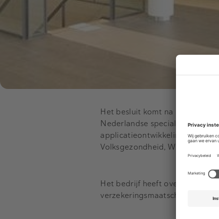
Het besluit komt na minder da
Nederlandse specialist in digita
applicatieontwikkeling. Het bedr
Volksgezondheid, Welzijn en S
Het bedrijf heeft overwegend k
verzekeringsmaatschappijen, d