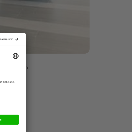
 IG&H is een
e van
man.