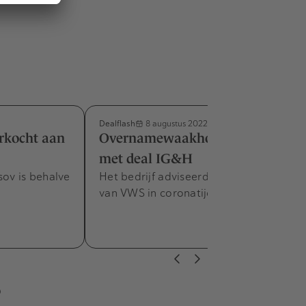
Dealflash
8 augustus 2022
rkocht aan
Overnamewaakhond gauw klaar
met deal IG&H
sov is behalve
Het bedrijf adviseerde het ministerie
van VWS in coronatijd.
s