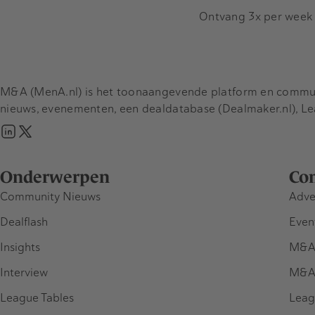
Ontvang 3x per week d
M&A (MenA.nl) is het toonaangevende platform en communit
nieuws, evenementen, een dealdatabase (Dealmaker.nl), L
Onderwerpen
Co
Community Nieuws
Adve
Dealflash
Even
Insights
M&A
Interview
M&A
League Tables
Leag