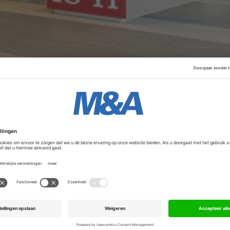
n een maand nadat de deal naar buiten kwam vorige maand.
le transformatie, groot in consultancy, data-analyse, en
ijf was een van de strategische adviseurs van het ministeri
port gedurende de Covid-19-epidemie.
Advertentie
lanten bij pensioenmaatschappijen, banken,
etailhandel en gezondheidszorg. Er werken ongeveer 350 