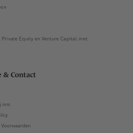
box
Private Equity en Venture Capital, met
e & Contact
j ons
licy
 Voorwaarden