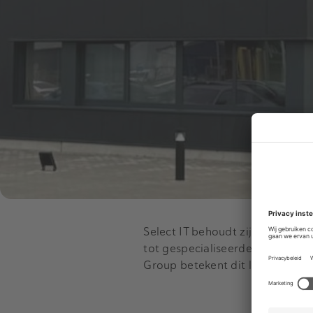
Select IT behoudt zijn naam, cu
tot gespecialiseerde diensten v
Group betekent dit landelijke de