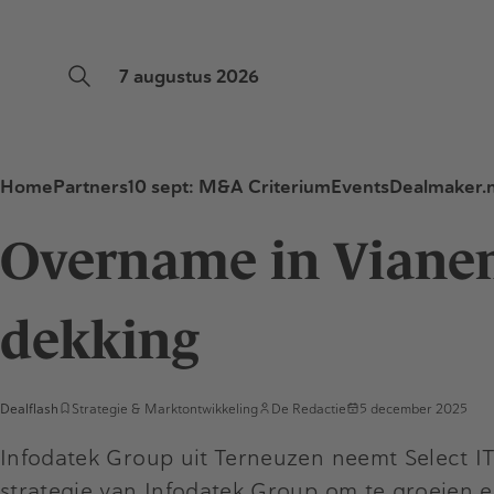
7 augustus 2026
Home
Partners
10 sept: M&A Criterium
Events
Dealmaker.n
Overname in Vianen 
dekking
Dealflash
Strategie & Marktontwikkeling
De Redactie
5 december 2025
Infodatek Group uit Terneuzen neemt Select IT
strategie van Infodatek Group om te groeien en