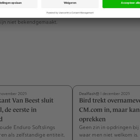
en NEN 7510 gecertificeerd. Deze gedeelde focus op securi
heid en vertrouwen.
 zijn niet bekendgemaakt.
Dealflash
november 2025
1 december 2025
kant Van Beest sluit
Bird trekt overnamev
l, de eerste in
CM.com in, maar kan
d
oprekken
 oude Enduro Softslings
Geen zin in opdringen bij 
ren als zelfstandige entiteit.
waar men niet welkom is.