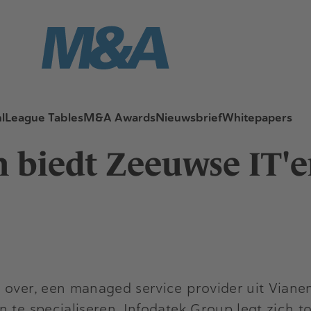
l
League Tables
M&A Awards
Nieuwsbrief
Whitepapers
biedt Zeeuwse IT'er
 over, een managed service provider uit Viane
 te specialiseren. Infodatek Group legt zich t