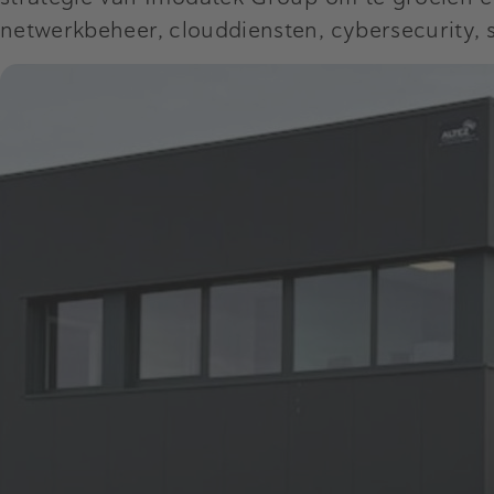
netwerkbeheer, clouddiensten, cybersecurity,