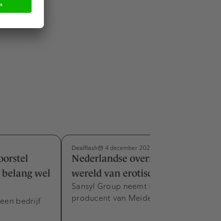
ty en
Dealflash
4 december 2025
oorstel
Nederlandse overname in de
 belang wel
wereld van erotische content
Sansyl Group neemt Blue Donkey over,
producent van Meiden van Holland.
een bedrijf