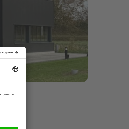
t IT toegang
 Infodatek