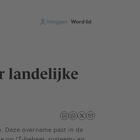
Inloggen
Word lid
 landelijke
n. Deze overname past in de
oe op IT-beheer, systeem- en