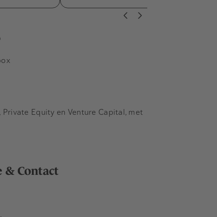
s
box
Private Equity en Venture Capital, met
e & Contact