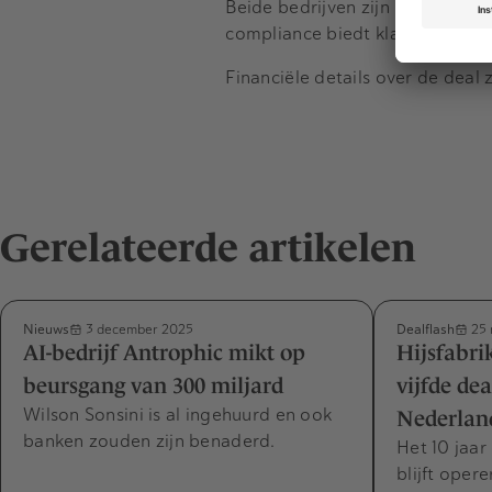
Beide bedrijven zijn ISO 27001 
compliance biedt klanten zeker
Financiële details over de deal
Gerelateerde artikelen
Nieuws
Dealflash
3 december 2025
25 
AI-bedrijf Antrophic mikt op
Hijsfabri
beursgang van 300 miljard
vijfde dea
Wilson Sonsini is al ingehuurd en ook
Nederlan
banken zouden zijn benaderd.
Het 10 jaar
blijft opere