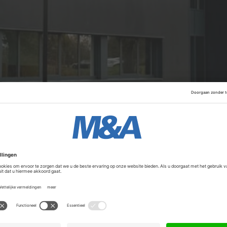
ltuur en klantrelaties. De overname biedt klanten van Selec
an Infodatek Group, zoals Digital Care 360° IT beheer. Voor
kking en aanvullende specialistische expertise.
Advertentie