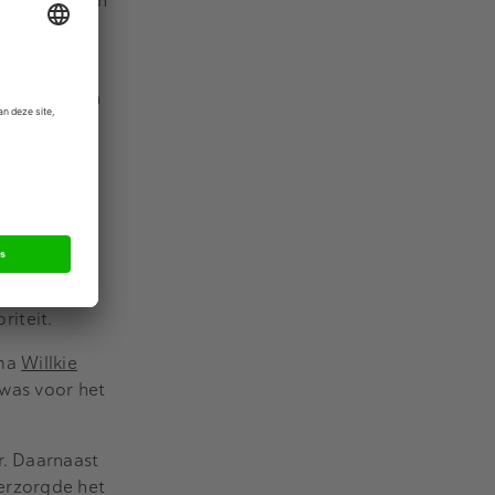
sdonksveer en
t pindakaas
 deal kansen
 snacks en
ier van Rey
 een sterke
n
iteit.
rma
Willkie
was voor het
. Daarnaast
erzorgde het