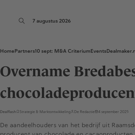
7 augustus 2026
Home
Partners
10 sept: M&A Criterium
Events
Dealmaker.n
Overname Bredabes
chocoladeproducen
Dealflash
Strategie & Marktontwikkeling
De Redactie
4 september 2025
De aandeelhouders van het bedrijf uit Raamsd
producent van chocolade en cacaoproducten. 