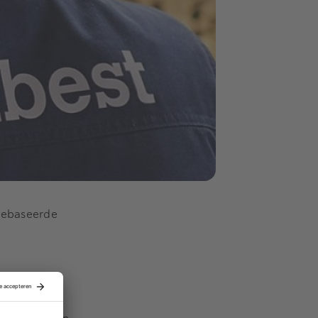
agebaseerde
rijke