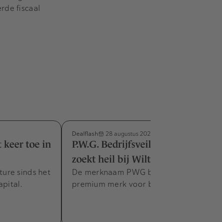
rde fiscaal
Dealflash
28 augustus 2025
 keer toe in
P.W.G. Bedrijfsveilige Kleding
zoekt heil bij Wiltec Groep
ure sinds het
De merknaam PWG blijft bestaan als
pital.
premium merk voor bedrijfskleding.