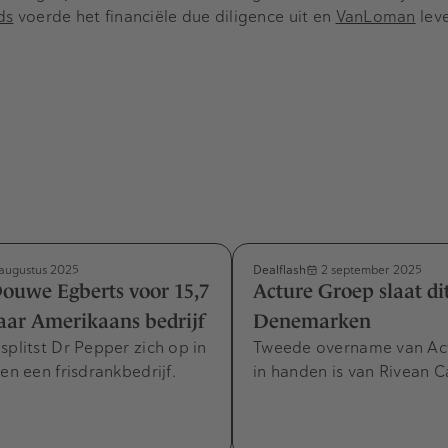
ds
voerde het financiële due diligence uit en
VanLoman
leve
Dealflash
augustus 2025
2 september 2025
ouwe Egberts voor 15,7
Acture Groep slaat dit
aar Amerikaans bedrijf
Denemarken
splitst Dr Pepper zich op in
Tweede overname van Act
 en een frisdrankbedrijf.
in handen is van Rivean Ca