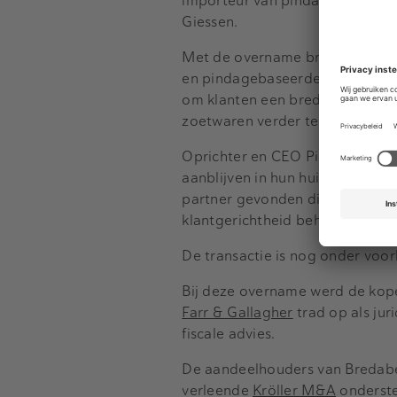
importeur van pinda’s in Europ
Giessen.
Met de overname breidt Natra, d
en pindagebaseerde ingrediënt
om klanten een breder assortime
zoetwaren verder te versterken.
Oprichter en CEO Pieter Stienen
aanblijven in hun huidige func
partner gevonden die ons kan h
klantgerichtheid behouden”, ald
De transactie is nog onder voo
Bij deze overname werd de kope
Farr & Gallagher
trad op als juri
fiscale advies.
De aandeelhouders van Bredab
verleende
Kröller M&A
onderste