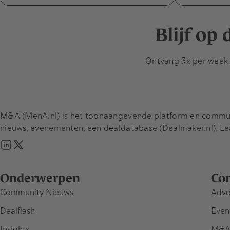
Blijf op
Ontvang 3x per week d
M&A (MenA.nl) is het toonaangevende platform en communit
nieuws, evenementen, een dealdatabase (Dealmaker.nl), L
Onderwerpen
Co
Community Nieuws
Adve
Dealflash
Even
Insights
M&A