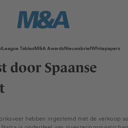
l
League Tables
M&A Awards
Nieuwsbrief
Whitepapers
t door Spaanse
t
onksveer hebben ingestemd met de verkoop aan
Natra is onderdeel van investeringsmaatschap