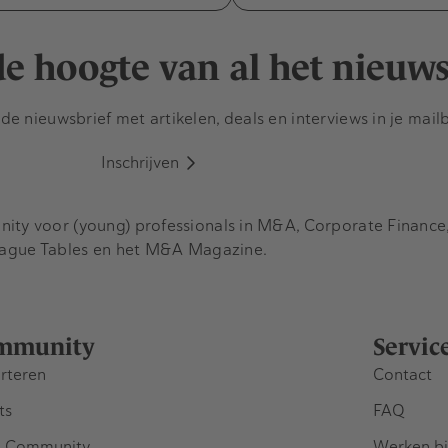
 de hoogte van al het nieuw
e nieuwsbrief met artikelen, deals en interviews in je mail
Inschrijven
y voor (young) professionals in M&A, Corporate Finance, 
eague Tables en het M&A Magazine.
mmunity
Servic
rteren
Contact
ts
FAQ
 Community
Werken bi