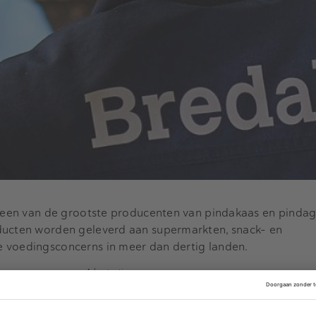
is een van de grootste producenten van pindakaas en pind
ducten worden geleverd aan supermarkten, snack- en
 voedingsconcerns in meer dan dertig landen.
Advertentie
n biologische en pure pindakaas en is daarnaast een belang