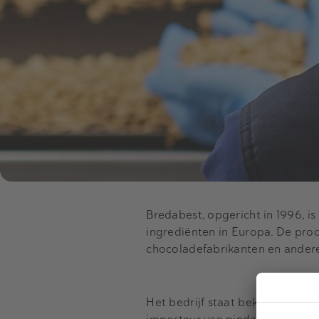
Bredabest, opgericht in 1996, 
ingrediënten in Europa. De pro
chocoladefabrikanten en andere
Het bedrijf staat bekend om zij