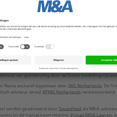
a. Bredabest beschikt over twee productielocaties in Raam
at zijn hoofdkantoor in Madrid heeft, zijn portfolio uit me
en. Volgens Natra-topman Armando Santacesaria biedt de
nt te bieden en de positie als private label-producent van
 van Bredabest benadrukt dat hij en zijn zakenpartner Rain
ties en mede-aandeelhouders blijven. “Met Natra hebben we
elpen in de volgende groeifase, terwijl we onze waarden e
us Stienen.
rbehoud van goedkeuring door de Duitse mededingingsautor
r Natra exclusief bijgestaan door
ING Netherlands
. De fi
disch adviseur, terwijl
KPMG Netherlands
verantwoordelijk 
est werden geadviseerd door
Squarefield
als M&A-adviseur
uning bij de transactieverzekering.
Vriman M&A Lawyers
v