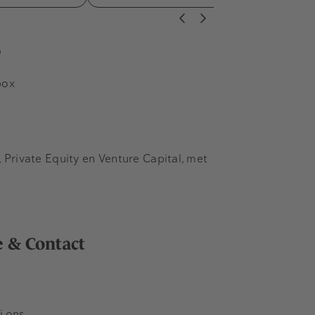
s
box
Private Equity en Venture Capital, met
e & Contact
j ons